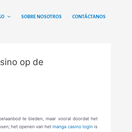
GO
SOBRE NOSOTROS
CONTÁCTANOS
asino op de
elaanbod te bieden, maar vooral doordat het
ansen; het openen van het
manga casino login
is