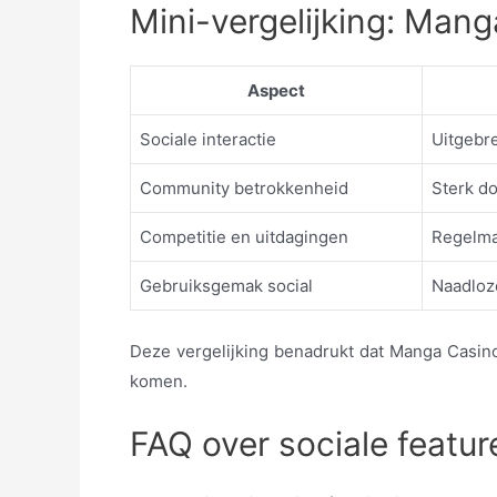
Mini-vergelijking: Man
Aspect
Sociale interactie
Uitgebre
Community betrokkenheid
Sterk d
Competitie en uitdagingen
Regelmat
Gebruiksgemak social
Naadloze
Deze vergelijking benadrukt dat Manga Casino
komen.
FAQ over sociale featu