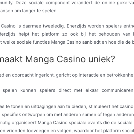
unity. Deze sociale component verandert de online gokerva
lansen om langer te spelen.
 Casino is daarmee tweeledig. Enerzijds worden spelers enth
erzijds helpt het platform zo ook bij het behouden van 
et welke sociale functies Manga Casino aanbiedt en hoe die de 
 maakt Manga Casino uniek?
d en doordacht ingericht, gericht op interactie en betrokkenhe
t spelen kunnen spelers direct met elkaar communiceren
s te tonen en uitdagingen aan te bieden, stimuleert het casin
 specifiek ontworpen om met anderen samen of tegen anderen te
atig organiseert Manga Casino speciale events die de sociale
nnen vrienden toevoegen en volgen, waardoor het platform soci