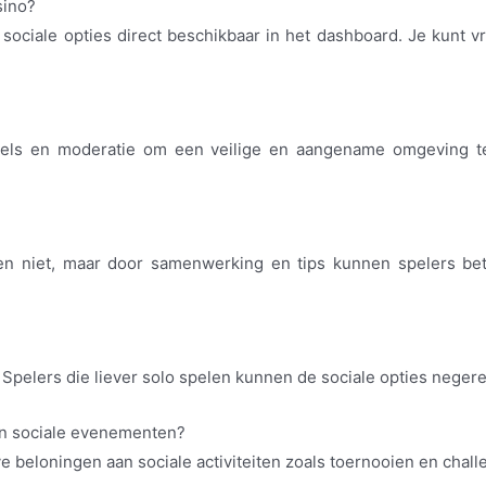
sino?
 sociale opties direct beschikbaar in het dashboard. Je kunt
egels en moderatie om een veilige en aangename omgeving 
en niet, maar door samenwerking en tips kunnen spelers bete
. Spelers die liever solo spelen kunnen de sociale opties nege
an sociale evenementen?
 beloningen aan sociale activiteiten zoals toernooien en chall