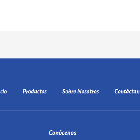
icio
Productos
Sobre Nosotros
Contáctan
Conócenos