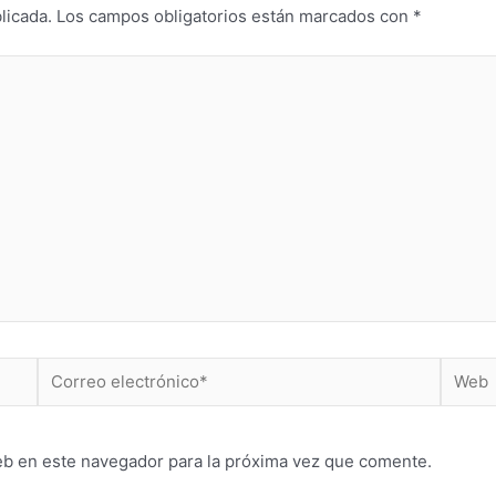
licada.
Los campos obligatorios están marcados con
*
eb en este navegador para la próxima vez que comente.