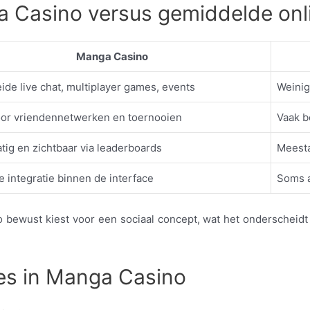
ga Casino versus gemiddelde onl
Manga Casino
ide live chat, multiplayer games, events
Weinig
oor vriendennetwerken en toernooien
Vaak b
ig en zichtbaar via leaderboards
Meesta
 integratie binnen de interface
Soms a
 bewust kiest voor een sociaal concept, wat het onderscheid
res in Manga Casino