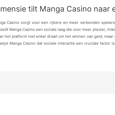
dimensie tilt Manga Casino naar 
nga Casino zorgt voor een rijkere en meer verbonden spelerse
edt Manga Casino een sociale laag die voor meer plezier, intera
an het platform niet enkel draait om het winnen van geld, ma
t Manga Casino dat sociale interactie een cruciale factor i