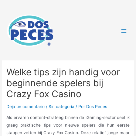
Welke tips zijn handig voor
beginnende spelers bij
Crazy Fox Casino
Deja un comentario
/
Sin categoría
/ Por
Dos Peces
Als ervaren content-strateeg binnen de iGaming-sector deel ik
graag praktische tips voor nieuwe spelers die hun eerste
stappen zetten bij Crazy Fox Casino. Deze relatief jonge maar