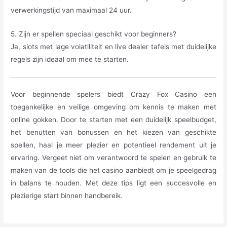
verwerkingstijd van maximaal 24 uur.
5. Zijn er spellen speciaal geschikt voor beginners?
Ja, slots met lage volatiliteit en live dealer tafels met duidelijke
regels zijn ideaal om mee te starten.
Voor beginnende spelers biedt Crazy Fox Casino een
toegankelijke en veilige omgeving om kennis te maken met
online gokken. Door te starten met een duidelijk speelbudget,
het benutten van bonussen en het kiezen van geschikte
spellen, haal je meer plezier en potentieel rendement uit je
ervaring. Vergeet niet om verantwoord te spelen en gebruik te
maken van de tools die het casino aanbiedt om je speelgedrag
in balans te houden. Met deze tips ligt een succesvolle en
plezierige start binnen handbereik.