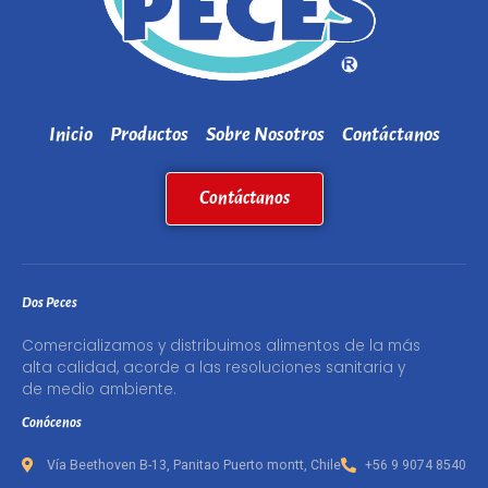
Inicio
Productos
Sobre Nosotros
Contáctanos
Contáctanos
Dos Peces
Comercializamos y distribuimos alimentos de la más
alta calidad, acorde a las resoluciones sanitaria y
de medio ambiente.
Conócenos
Vía Beethoven B-13, Panitao Puerto montt, Chile
+56 9 9074 8540