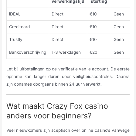
verwerkingstijd
storting
iDEAL
Direct
€10
Geen
Creditcard
Direct
€10
Geen
Trustly
Direct
€10
Geen
Bankoverschrijving
1-3 werkdagen
€20
Geen
Let bij uitbetalingen op de verificatie van je account. De eerste
opname kan langer duren door veiligheidscontroles. Daarna
zijn opnames doorgaans binnen 24 uur verwerkt.
Wat maakt Crazy Fox casino
anders voor beginners?
Veel nieuwkomers zijn sceptisch over online casino’s vanwege