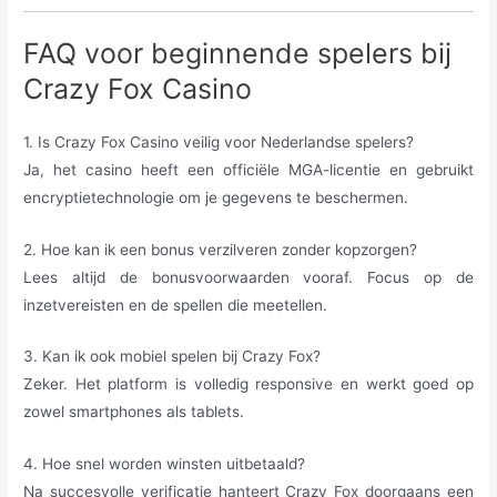
FAQ voor beginnende spelers bij
Crazy Fox Casino
1. Is Crazy Fox Casino veilig voor Nederlandse spelers?
Ja, het casino heeft een officiële MGA-licentie en gebruikt
encryptietechnologie om je gegevens te beschermen.
2. Hoe kan ik een bonus verzilveren zonder kopzorgen?
Lees altijd de bonusvoorwaarden vooraf. Focus op de
inzetvereisten en de spellen die meetellen.
3. Kan ik ook mobiel spelen bij Crazy Fox?
Zeker. Het platform is volledig responsive en werkt goed op
zowel smartphones als tablets.
4. Hoe snel worden winsten uitbetaald?
Na succesvolle verificatie hanteert Crazy Fox doorgaans een