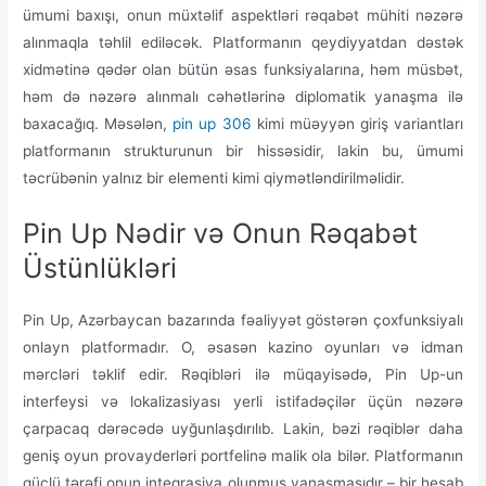
ümumi baxışı, onun müxtəlif aspektləri rəqabət mühiti nəzərə
alınmaqla təhlil ediləcək. Platformanın qeydiyyatdan dəstək
xidmətinə qədər olan bütün əsas funksiyalarına, həm müsbət,
həm də nəzərə alınmalı cəhətlərinə diplomatik yanaşma ilə
baxacağıq. Məsələn,
pin up 306
kimi müəyyən giriş variantları
platformanın strukturunun bir hissəsidir, lakin bu, ümumi
təcrübənin yalnız bir elementi kimi qiymətləndirilməlidir.
Pin Up Nədir və Onun Rəqabət
Üstünlükləri
Pin Up, Azərbaycan bazarında fəaliyyət göstərən çoxfunksiyalı
onlayn platformadır. O, əsasən kazino oyunları və idman
mərcləri təklif edir. Rəqibləri ilə müqayisədə, Pin Up-un
interfeysi və lokalizasiyası yerli istifadəçilər üçün nəzərə
çarpacaq dərəcədə uyğunlaşdırılıb. Lakin, bəzi rəqiblər daha
geniş oyun provayderləri portfelinə malik ola bilər. Platformanın
güclü tərəfi onun inteqrasiya olunmuş yanaşmasıdır – bir hesab