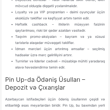
mövcud olduqda diqqətli yoxlanılmalıdır.
Loyalty və ya VIP proqramları – daimi oyunçular üçün
eksklüziv təkliflər və kəşfiyyat artımı təmin edir.
Həftəlik cashback – itkilərin müəyyən faizinin
qaytarılması, riski bir qədər azaldan vasitədir.
Təqvim promo-aksiyaları – bayram və ya xüsusi
tarixlərlə əlaqədar müvəqqəti təkliflər.
İdman mərcləri üçün artırılmış əmsallar – seçilmiş
hadisələr üzrə mərc gəlirliliyini artırır.
Turnirlər və liderlər cədvəli – müsabiqə mühiti yaradaraq
əlavə həvəsləndirmə təmin edir.
Pin Up-da Ödəniş Üsulları –
Depozit və Çıxarışlar
Azərbaycan istifadəçiləri üçün ödəniş üsullarının çeşidi və
etibarlılığı əsas meyarlardan biridir. Pin Up, bu baxımdan yerli