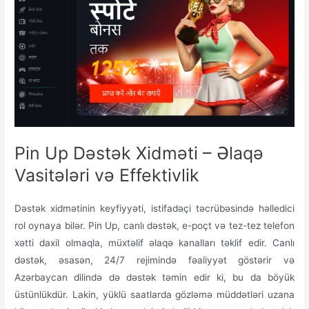
Pin Up Dəstək Xidməti – Əlaqə
Vasitələri və Effektivlik
Dəstək xidmətinin keyfiyyəti, istifadəçi təcrübəsində həlledici
rol oynaya bilər. Pin Up, canlı dəstək, e-poçt və tez-tez telefon
xətti daxil olmaqla, müxtəlif əlaqə kanalları təklif edir. Canlı
dəstək, əsasən, 24/7 rejimində fəaliyyət göstərir və
Azərbaycan dilində də dəstək təmin edir ki, bu da böyük
üstünlükdür. Lakin, yüklü saatlarda gözləmə müddətləri uzana