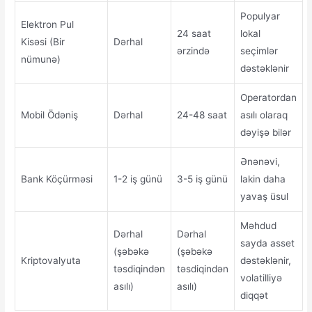
Populyar
Elektron Pul
24 saat
lokal
Kisəsi (Bir
Dərhal
ərzində
seçimlər
nümunə)
dəstəklənir
Operatordan
Mobil Ödəniş
Dərhal
24-48 saat
asılı olaraq
dəyişə bilər
Ənənəvi,
Bank Köçürməsi
1-2 iş günü
3-5 iş günü
lakin daha
yavaş üsul
Məhdud
Dərhal
Dərhal
sayda asset
(şəbəkə
(şəbəkə
Kriptovalyuta
dəstəklənir,
təsdiqindən
təsdiqindən
volatilliyə
asılı)
asılı)
diqqət