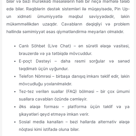
bilər və bəzi mürəkkəb məsələlərin həlli bir neçə mərhələ tələb
edə bilər. Rəqiblərin dəstək sistemləri ilə müqayisədə, Pin Up-
un xidməti ümumiyyətlə məqbul səviyyədədir, lakin
mükəmməllikdən uzaqdır. Cavabların dəqiqliyi və problem
həllində səmimiyyət əsas qiymətləndirmə meyarları olmalıdır.
Canlı Söhbət (Live Chat) – ən sürətli əlaqə vasitəsi,
brauzerdə və ya tətbiqdə mövcuddur.
E-poçt Dəstəyi – daha rəsmi sorğular və sənəd
təqdimatı üçün uyğundur.
Telefon Nömrəsi – birbaşa danışıq imkanı təklif edir, lakin
mövcudluğu yoxlanılmalıdır.
Tez-tez verilən suallar (FAQ) bölməsi – bir çox ümumi
suallara cavabları özündə cəmləyir.
Əks əlaqə forması – platforma üçün təklif və ya
şikayətləri qeyd etməyə imkan verir.
Sosial media kanalları – bəzi hallarda alternativ əlaqə
nöqtəsi kimi istifadə oluna bilər.