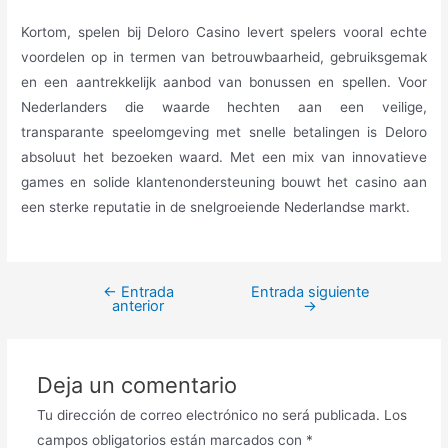
Kortom, spelen bij Deloro Casino levert spelers vooral echte
voordelen op in termen van betrouwbaarheid, gebruiksgemak
en een aantrekkelijk aanbod van bonussen en spellen. Voor
Nederlanders die waarde hechten aan een veilige,
transparante speelomgeving met snelle betalingen is Deloro
absoluut het bezoeken waard. Met een mix van innovatieve
games en solide klantenondersteuning bouwt het casino aan
een sterke reputatie in de snelgroeiende Nederlandse markt.
←
Entrada
Entrada siguiente
anterior
→
Deja un comentario
Tu dirección de correo electrónico no será publicada.
Los
campos obligatorios están marcados con
*