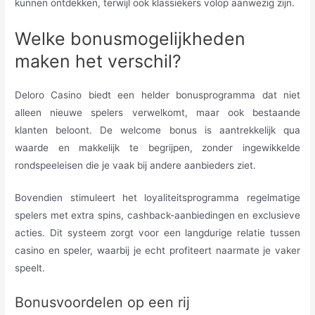
kunnen ontdekken, terwijl ook klassiekers volop aanwezig zijn.
Welke bonusmogelijkheden
maken het verschil?
Deloro Casino biedt een helder bonusprogramma dat niet
alleen nieuwe spelers verwelkomt, maar ook bestaande
klanten beloont. De welcome bonus is aantrekkelijk qua
waarde en makkelijk te begrijpen, zonder ingewikkelde
rondspeeleisen die je vaak bij andere aanbieders ziet.
Bovendien stimuleert het loyaliteitsprogramma regelmatige
spelers met extra spins, cashback-aanbiedingen en exclusieve
acties. Dit systeem zorgt voor een langdurige relatie tussen
casino en speler, waarbij je echt profiteert naarmate je vaker
speelt.
Bonusvoordelen op een rij