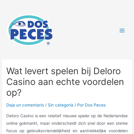
Wat levert spelen bij Deloro
Casino aan echte voordelen
op?
Deja un comentario
/
Sin categoría
/ Por
Dos Peces
Deloro Casino is een relatief nieuwe speler op de Nederlandse
online gokmarkt, maar onderscheidt zich snel door een sterke
focus op gebruiksvriendelijkheid en aantrekkelijke voordelen