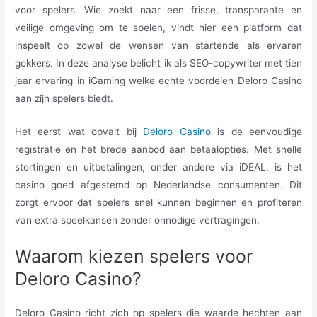
voor spelers. Wie zoekt naar een frisse, transparante en
veilige omgeving om te spelen, vindt hier een platform dat
inspeelt op zowel de wensen van startende als ervaren
gokkers. In deze analyse belicht ik als SEO-copywriter met tien
jaar ervaring in iGaming welke echte voordelen Deloro Casino
aan zijn spelers biedt.
Het eerst wat opvalt bij
Deloro Casino
is de eenvoudige
registratie en het brede aanbod aan betaalopties. Met snelle
stortingen en uitbetalingen, onder andere via iDEAL, is het
casino goed afgestemd op Nederlandse consumenten. Dit
zorgt ervoor dat spelers snel kunnen beginnen en profiteren
van extra speelkansen zonder onnodige vertragingen.
Waarom kiezen spelers voor
Deloro Casino?
Deloro Casino richt zich op spelers die waarde hechten aan