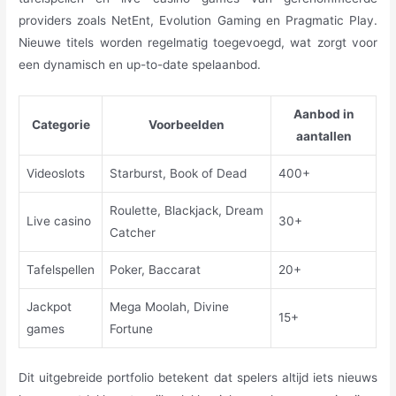
providers zoals NetEnt, Evolution Gaming en Pragmatic Play.
Nieuwe titels worden regelmatig toegevoegd, wat zorgt voor
een dynamisch en up-to-date spelaanbod.
Aanbod in
Categorie
Voorbeelden
aantallen
Videoslots
Starburst, Book of Dead
400+
Roulette, Blackjack, Dream
Live casino
30+
Catcher
Tafelspellen
Poker, Baccarat
20+
Jackpot
Mega Moolah, Divine
15+
games
Fortune
Dit uitgebreide portfolio betekent dat spelers altijd iets nieuws