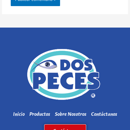
Inicio
Productos
Sobre Nosotros
Contáctanos