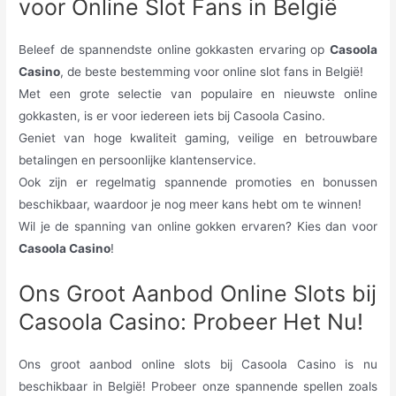
voor Online Slot Fans in België
Beleef de spannendste online gokkasten ervaring op
Casoola
Casino
, de beste bestemming voor online slot fans in België!
Met een grote selectie van populaire en nieuwste online
gokkasten, is er voor iedereen iets bij Casoola Casino.
Geniet van hoge kwaliteit gaming, veilige en betrouwbare
betalingen en persoonlijke klantenservice.
Ook zijn er regelmatig spannende promoties en bonussen
beschikbaar, waardoor je nog meer kans hebt om te winnen!
Wil je de spanning van online gokken ervaren? Kies dan voor
Casoola Casino
!
Ons Groot Aanbod Online Slots bij
Casoola Casino: Probeer Het Nu!
Ons groot aanbod online slots bij Casoola Casino is nu
beschikbaar in België! Probeer onze spannende spellen zoals