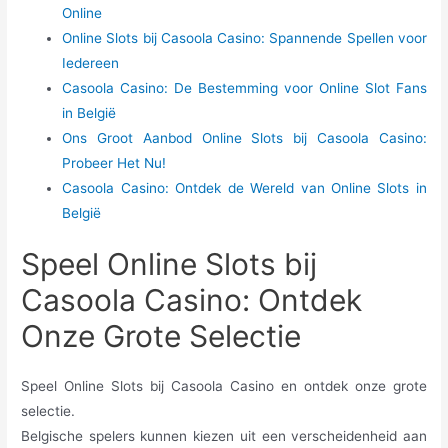
Online
Online Slots bij Casoola Casino: Spannende Spellen voor
Iedereen
Casoola Casino: De Bestemming voor Online Slot Fans
in België
Ons Groot Aanbod Online Slots bij Casoola Casino:
Probeer Het Nu!
Casoola Casino: Ontdek de Wereld van Online Slots in
België
Speel Online Slots bij
Casoola Casino: Ontdek
Onze Grote Selectie
Speel Online Slots bij Casoola Casino en ontdek onze grote
selectie.
Belgische spelers kunnen kiezen uit een verscheidenheid aan