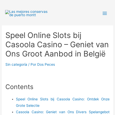
Speel Online Slots bij
Casoola Casino – Geniet van
Ons Groot Aanbod in België
Sin categoría
/ Por
Dos Peces
Contents
Speel Online Slots bij Casoola Casino: Ontdek Onze
Grote Selectie
Casoola Casino: Geniet van Ons Divers Spelangebot