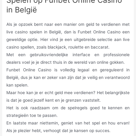
Spelen op Funbet Online Casino
in België
Als je opzoek bent naar een manier om geld te verdienen met
live casino spelen in België, dan is Funbet Online Casino een
geweldige optie. Hier vind je een uitgebreide selectie aan live
casino spellen, zoals blackjack, roulette en baccarat.
Met een gebruiksvriendelijke interface en professionele
dealers voel je je direct thuis in de wereld van online gokken.
Funbet Online Casino is volledig legaal en gereguleerd in
België, dus je kan er zeker van zijn dat je veilig en verantwoord
kan spelen.
Maar hoe kan je er echt geld mee verdienen? Het belangrijkste
is dat je goed jezelf kent en je grenzen vaststelt.
Het is ook raadzaam om de spelregels goed te kennen en
strategieën toe te passen.
En laatste maar niettemin, geniet van het spel en hou ervan!
Als je plezier hebt, verhoogt dat je kansen op succes.