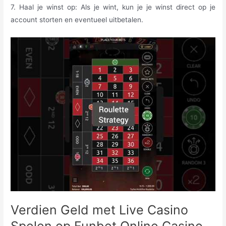
7. Haal je winst op: Als je wint, kun je je winst direct op je
account storten en eventueel uitbetalen.
Verdien Geld met Live Casino