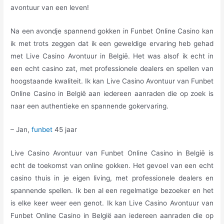
avontuur van een leven!
Na een avondje spannend gokken in Funbet Online Casino kan
ik met trots zeggen dat ik een geweldige ervaring heb gehad
met Live Casino Avontuur in België. Het was alsof ik echt in
een echt casino zat, met professionele dealers en spellen van
hoogstaande kwaliteit. Ik kan Live Casino Avontuur van Funbet
Online Casino in België aan iedereen aanraden die op zoek is
naar een authentieke en spannende gokervaring.
– Jan,
funbet
45 jaar
Live Casino Avontuur van Funbet Online Casino in België is
echt de toekomst van online gokken. Het gevoel van een echt
casino thuis in je eigen living, met professionele dealers en
spannende spellen. Ik ben al een regelmatige bezoeker en het
is elke keer weer een genot. Ik kan Live Casino Avontuur van
Funbet Online Casino in België aan iedereen aanraden die op