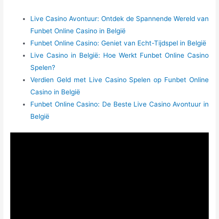
Live Casino Avontuur: Ontdek de Spannende Wereld van
Funbet Online Casino in België
Funbet Online Casino: Geniet van Echt-Tijdspel in België
Live Casino in België: Hoe Werkt Funbet Online Casino
Spelen?
Verdien Geld met Live Casino Spelen op Funbet Online
Casino in België
Funbet Online Casino: De Beste Live Casino Avontuur in
België