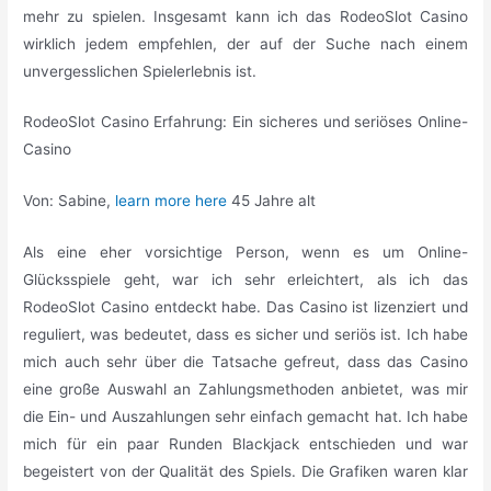
mehr zu spielen. Insgesamt kann ich das RodeoSlot Casino
wirklich jedem empfehlen, der auf der Suche nach einem
unvergesslichen Spielerlebnis ist.
RodeoSlot Casino Erfahrung: Ein sicheres und seriöses Online-
Casino
Von: Sabine,
learn more here
45 Jahre alt
Als eine eher vorsichtige Person, wenn es um Online-
Glücksspiele geht, war ich sehr erleichtert, als ich das
RodeoSlot Casino entdeckt habe. Das Casino ist lizenziert und
reguliert, was bedeutet, dass es sicher und seriös ist. Ich habe
mich auch sehr über die Tatsache gefreut, dass das Casino
eine große Auswahl an Zahlungsmethoden anbietet, was mir
die Ein- und Auszahlungen sehr einfach gemacht hat. Ich habe
mich für ein paar Runden Blackjack entschieden und war
begeistert von der Qualität des Spiels. Die Grafiken waren klar