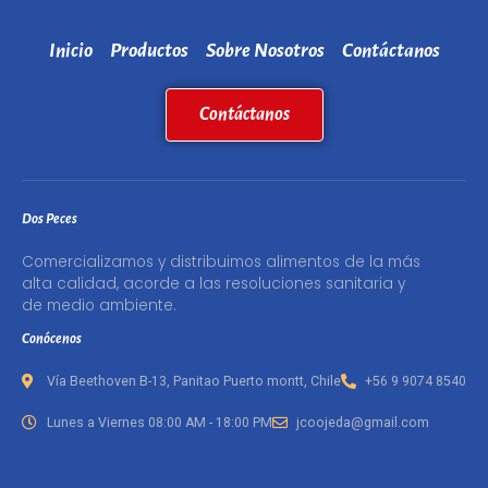
Inicio
Productos
Sobre Nosotros
Contáctanos
Contáctanos
Dos Peces
Comercializamos y distribuimos alimentos de la más
alta calidad, acorde a las resoluciones sanitaria y
de medio ambiente.
Conócenos
Vía Beethoven B-13, Panitao Puerto montt, Chile
+56 9 9074 8540
Lunes a Viernes 08:00 AM - 18:00 PM
‎jcoojeda@gmail.com