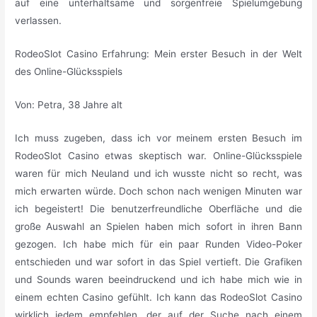
auf eine unterhaltsame und sorgenfreie Spielumgebung
verlassen.
RodeoSlot Casino Erfahrung: Mein erster Besuch in der Welt
des Online-Glücksspiels
Von: Petra, 38 Jahre alt
Ich muss zugeben, dass ich vor meinem ersten Besuch im
RodeoSlot Casino etwas skeptisch war. Online-Glücksspiele
waren für mich Neuland und ich wusste nicht so recht, was
mich erwarten würde. Doch schon nach wenigen Minuten war
ich begeistert! Die benutzerfreundliche Oberfläche und die
große Auswahl an Spielen haben mich sofort in ihren Bann
gezogen. Ich habe mich für ein paar Runden Video-Poker
entschieden und war sofort in das Spiel vertieft. Die Grafiken
und Sounds waren beeindruckend und ich habe mich wie in
einem echten Casino gefühlt. Ich kann das RodeoSlot Casino
wirklich jedem empfehlen, der auf der Suche nach einem