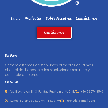
Inicio
Productos
Sobre Nosotros
Contáctanos
Contáctanos
Dos Peces
Comercializamos y distribuimos alimentos de la más
alta calidad, acorde a las resoluciones sanitaria y
de medio ambiente.
Conócenos
Vía Beethoven B-13, Panitao Puerto montt, Chile
+56 9 9074 8540
Lunes a Viernes 08:00 AM - 18:00 PM
‎jcoojeda@gmail.com