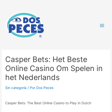
Casper Bets: Het Beste
Online Casino Om Spelen in
het Nederlands
Sin categoría
/ Por
Dos Peces
Casper Bets: The Best Online Casino to Play in Dutch