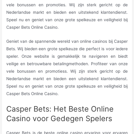
vele bonussen en promoties. Wij zijn sterk gericht op de
Nederlandse markt en bieden een uitstekend klantendienst.
Speel nu en geniet van onze grote spelkeuze en veiligheid bij
Casper Bets Online Casino.
Geniet van de spannende wereld van online casinos bij Casper
Bets. Wij bieden een grote spelkeuze die perfect is voor iedere
speler. Onze website is gemakkelijk te navigeren en biedt
veilige en betrouwbare betalingmethoden. Profiteer van onze
vele bonussen en promotiess. Wij zijn sterk gericht op de
Nederlandse markt en bieden een uitstekend klantendienst.
Speel nu en geniet van onze grote spelkeuze en veiligheid bij
Casper Bets Online Casino.
Casper Bets: Het Beste Online
Casino voor Gedegen Spelers
Casper Bets is de beste online casino ervaring voor ervaren