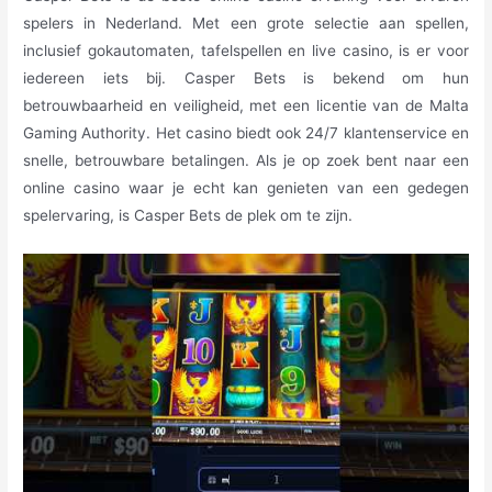
spelers in Nederland. Met een grote selectie aan spellen,
inclusief gokautomaten, tafelspellen en live casino, is er voor
iedereen iets bij. Casper Bets is bekend om hun
betrouwbaarheid en veiligheid, met een licentie van de Malta
Gaming Authority. Het casino biedt ook 24/7 klantenservice en
snelle, betrouwbare betalingen. Als je op zoek bent naar een
online casino waar je echt kan genieten van een gedegen
spelervaring, is Casper Bets de plek om te zijn.