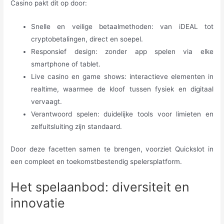
Casino pakt dit op door:
Snelle en veilige betaalmethoden: van iDEAL tot
cryptobetalingen, direct en soepel.
Responsief design: zonder app spelen via elke
smartphone of tablet.
Live casino en game shows: interactieve elementen in
realtime, waarmee de kloof tussen fysiek en digitaal
vervaagt.
Verantwoord spelen: duidelijke tools voor limieten en
zelfuitsluiting zijn standaard.
Door deze facetten samen te brengen, voorziet Quickslot in
een compleet en toekomstbestendig spelersplatform.
Het spelaanbod: diversiteit en
innovatie