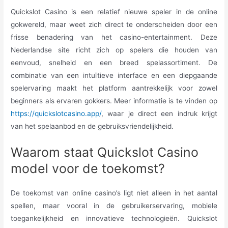
Quickslot Casino is een relatief nieuwe speler in de online
gokwereld, maar weet zich direct te onderscheiden door een
frisse benadering van het casino-entertainment. Deze
Nederlandse site richt zich op spelers die houden van
eenvoud, snelheid en een breed spelassortiment. De
combinatie van een intuïtieve interface en een diepgaande
spelervaring maakt het platform aantrekkelijk voor zowel
beginners als ervaren gokkers. Meer informatie is te vinden op
https://quickslotcasino.app/
, waar je direct een indruk krijgt
van het spelaanbod en de gebruiksvriendelijkheid.
Waarom staat Quickslot Casino
model voor de toekomst?
De toekomst van online casino’s ligt niet alleen in het aantal
spellen, maar vooral in de gebruikerservaring, mobiele
toegankelijkheid en innovatieve technologieën. Quickslot