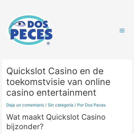
Quickslot Casino en de
toekomstvisie van online
casino entertainment
Deja un comentario
/
Sin categoría
/ Por
Dos Peces
Wat maakt Quickslot Casino
bijzonder?