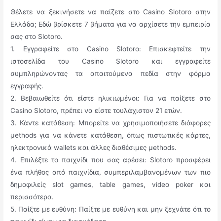
Θέλετε να ξεκινήσετε να παίζετε στο Casino Slotoro στην
Ελλάδα; Εδώ βρίσκετε 7 βήματα για να αρχίσετε την εμπειρία
σας στο Slotoro.
1. Εγγραφείτε στο Casino Slotoro: Επισκεφτείτε την
ιστοσελίδα του Casino Slotoro και εγγραφείτε
συμπληρώνοντας τα απαιτούμενα πεδία στην φόρμα
εγγραφής.
2. Βεβαιωθείτε ότι είστε ηλικιωμένοι: Για να παίξετε στο
Casino Slotoro, πρέπει να είστε τουλάχιστον 21 ετών.
3. Κάντε κατάθεση: Μπορείτε να χρησιμοποιήσετε διάφορες
μethods για να κάνετε κατάθεση, όπως πιστωτικές κάρτες,
ηλεκτρονικά wallets και άλλες διαθέσιμες μethods.
4. Επιλέξτε το παιχνίδι που σας αρέσει: Slotoro προσφέρει
ένα πλήθος από παιχνίδια, συμπεριλαμβανομένων των πιο
δημοφιλείς slot games, table games, video poker και
περισσότερα.
5. Παίξτε με ευθύνη: Παίξτε με ευθύνη και μην ξεχνάτε ότι το