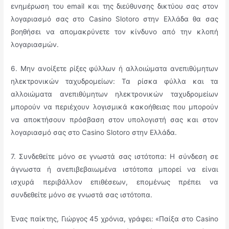
ενημέρωση του email και της διεύθυνσης δικτύου σας στον
λογαριασμό σας στο Casino Slotoro στην Ελλάδα θα σας
βοηθήσει να απομακρύνετε τον κίνδυνο από την κλοπή
λογαριασμών.
6. Μην ανοίξετε ρίξες φύλλων ή αλλοιώματα ανεπιθύμητων
ηλεκτρονικών ταχυδρομείων: Τα ρίσκα φύλλα και τα
αλλοιώματα ανεπιθύμητων ηλεκτρονικών ταχυδρομείων
μπορούν να περιέχουν λογισμικά κακοήθειας που μπορούν
να αποκτήσουν πρόσβαση στον υπολογιστή σας και στον
λογαριασμό σας στο Casino Slotoro στην Ελλάδα.
7. Συνδεθείτε μόνο σε γνωστά σας ιστότοπα: Η σύνδεση σε
άγνωστα ή ανεπιβεβαιωμένα ιστότοπα μπορεί να είναι
ισχυρά περιβάλλον επιθέσεων, επομένως πρέπει να
συνδεθείτε μόνο σε γνωστά σας ιστότοπα.
Ένας παίκτης, Γιώργος 45 χρόνια, γράφει: «Παίξα στο Casino