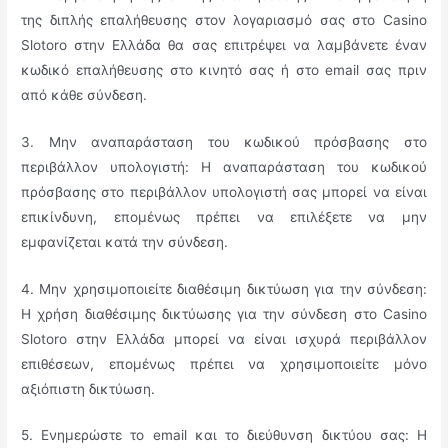
της διπλής επαλήθευσης στον λογαριασμό σας στο Casino
Slotoro στην Ελλάδα θα σας επιτρέψει να λαμβάνετε έναν
κωδικό επαλήθευσης στο κινητό σας ή στο email σας πριν
από κάθε σύνδεση.
3. Μην αναπαράσταση του κωδικού πρόσβασης στο
περιβάλλον υπολογιστή: Η αναπαράσταση του κωδικού
πρόσβασης στο περιβάλλον υπολογιστή σας μπορεί να είναι
επικίνδυνη, επομένως πρέπει να επιλέξετε να μην
εμφανίζεται κατά την σύνδεση.
4. Μην χρησιμοποιείτε διαθέσιμη δικτύωση για την σύνδεση:
Η χρήση διαθέσιμης δικτύωσης για την σύνδεση στο Casino
Slotoro στην Ελλάδα μπορεί να είναι ισχυρά περιβάλλον
επιθέσεων, επομένως πρέπει να χρησιμοποιείτε μόνο
αξιόπιστη δικτύωση.
5. Ενημερώστε το email και το διεύθυνση δικτύου σας: Η