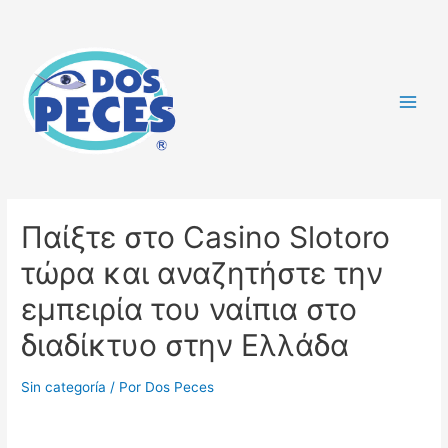
Παίξτε στο Casino Slotoro
τώρα και αναζητήστε την
εμπειρία του ναίπια στο
διαδίκτυο στην Ελλάδα
Sin categoría
/ Por
Dos Peces