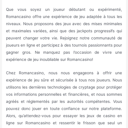
Que vous soyez un joueur débutant ou expérimenté,
Romancasino offre une expérience de jeu adaptée à tous les
niveaux. Nous proposons des jeux avec des mises minimales
et maximales variées, ainsi que des jackpots progressifs qui
peuvent changer votre vie. Rejoignez notre communauté de
joueurs en ligne et participez à des tournois passionnants pour
gagner gros. Ne manquez pas l’occasion de vivre une
expérience de jeu inoubliable sur Romancasino!
Chez Romancasino, nous nous engageons à offrir une
expérience de jeu sûre et sécurisée à tous nos joueurs. Nous
utilisons les dernières technologies de cryptage pour protéger
vos informations personnelles et financières, et nous sommes
agréés et réglementés par les autorités compétentes. Vous
pouvez donc jouer en toute confiance sur notre plateforme.
Alors, qu’attendez-vous pour essayer les jeux de casino en
ligne sur Romancasino et ressentir le frisson que seul un