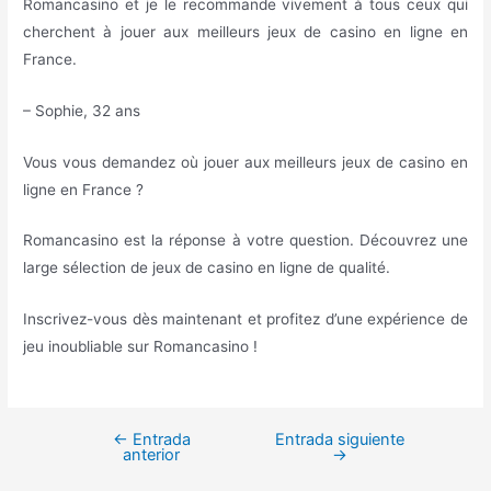
Romancasino et je le recommande vivement à tous ceux qui
cherchent à jouer aux meilleurs jeux de casino en ligne en
France.
– Sophie, 32 ans
Vous vous demandez où jouer aux meilleurs jeux de casino en
ligne en France ?
Romancasino est la réponse à votre question. Découvrez une
large sélection de jeux de casino en ligne de qualité.
Inscrivez-vous dès maintenant et profitez d’une expérience de
jeu inoubliable sur Romancasino !
←
Entrada
Entrada siguiente
anterior
→