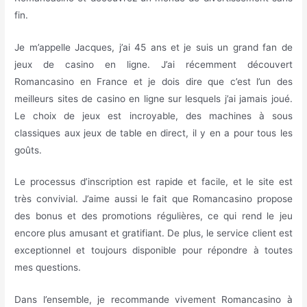
fin.
Je m’appelle Jacques, j’ai 45 ans et je suis un grand fan de
jeux de casino en ligne. J’ai récemment découvert
Romancasino en France et je dois dire que c’est l’un des
meilleurs sites de casino en ligne sur lesquels j’ai jamais joué.
Le choix de jeux est incroyable, des machines à sous
classiques aux jeux de table en direct, il y en a pour tous les
goûts.
Le processus d’inscription est rapide et facile, et le site est
très convivial. J’aime aussi le fait que Romancasino propose
des bonus et des promotions régulières, ce qui rend le jeu
encore plus amusant et gratifiant. De plus, le service client est
exceptionnel et toujours disponible pour répondre à toutes
mes questions.
Dans l’ensemble, je recommande vivement Romancasino à