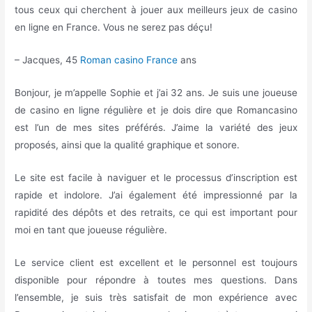
tous ceux qui cherchent à jouer aux meilleurs jeux de casino
en ligne en France. Vous ne serez pas déçu!
– Jacques, 45
Roman casino France
ans
Bonjour, je m’appelle Sophie et j’ai 32 ans. Je suis une joueuse
de casino en ligne régulière et je dois dire que Romancasino
est l’un de mes sites préférés. J’aime la variété des jeux
proposés, ainsi que la qualité graphique et sonore.
Le site est facile à naviguer et le processus d’inscription est
rapide et indolore. J’ai également été impressionné par la
rapidité des dépôts et des retraits, ce qui est important pour
moi en tant que joueuse régulière.
Le service client est excellent et le personnel est toujours
disponible pour répondre à toutes mes questions. Dans
l’ensemble, je suis très satisfait de mon expérience avec