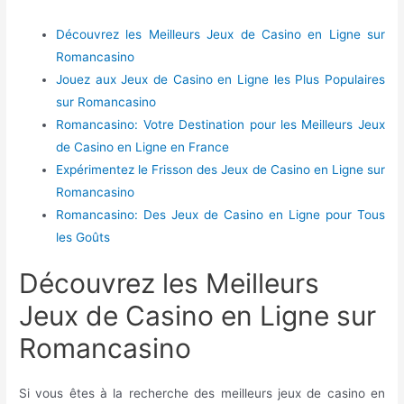
Découvrez les Meilleurs Jeux de Casino en Ligne sur
Romancasino
Jouez aux Jeux de Casino en Ligne les Plus Populaires
sur Romancasino
Romancasino: Votre Destination pour les Meilleurs Jeux
de Casino en Ligne en France
Expérimentez le Frisson des Jeux de Casino en Ligne sur
Romancasino
Romancasino: Des Jeux de Casino en Ligne pour Tous
les Goûts
Découvrez les Meilleurs
Jeux de Casino en Ligne sur
Romancasino
Si vous êtes à la recherche des meilleurs jeux de casino en