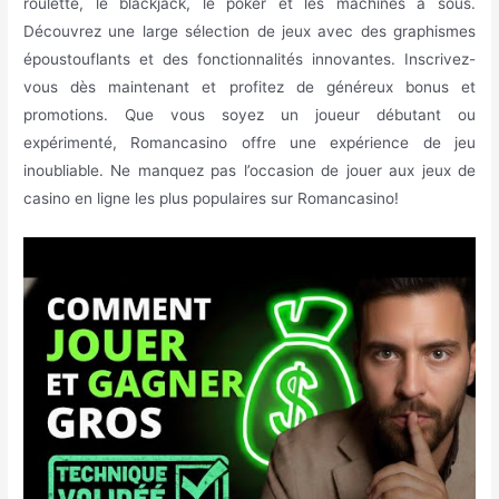
roulette, le blackjack, le poker et les machines à sous.
Découvrez une large sélection de jeux avec des graphismes
époustouflants et des fonctionnalités innovantes. Inscrivez-
vous dès maintenant et profitez de généreux bonus et
promotions. Que vous soyez un joueur débutant ou
expérimenté, Romancasino offre une expérience de jeu
inoubliable. Ne manquez pas l’occasion de jouer aux jeux de
casino en ligne les plus populaires sur Romancasino!