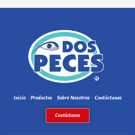
Inicio
Productos
Sobre Nosotros
Contáctanos
Contáctanos