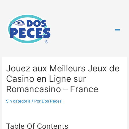
Jouez aux Meilleurs Jeux de
Casino en Ligne sur
Romancasino – France
Sin categoría
/ Por
Dos Peces
Table Of Contents