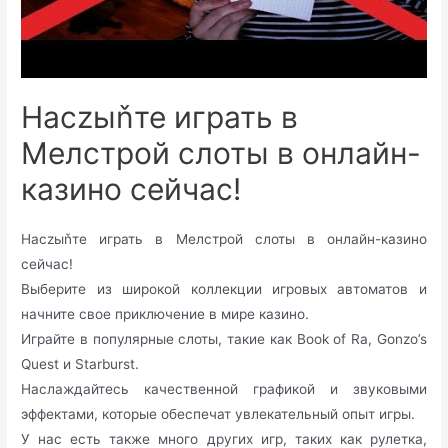
Наczыňте играть в
Мелcтpoй слоты в онлайн-
казино сейчас!
Наczыňте играть в Мелcтpoй слоты в онлайн-казино
сейчас!
Выберите из широкой коллекции игровых автоматов и
начните свое приключение в мире казино.
Играйте в популярные слоты, такие как Book of Ra, Gonzo’s
Quest и Starburst.
Наслаждайтесь качественной графикой и звуковыми
эффектами, которые обеспечат увлекательный опыт игры.
У нас есть также много других игр, таких как рулетка,