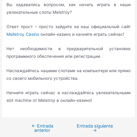
Вы задавались вопросом, как начать играть в наши
увлекательные слоты Melstroy?
Ответ прост – просто зайдите на наш официальный сайт
Mellstroy Casino
онлайн-казино и начните играть сейчас!
Нет необходимости в предварительной установке
программного обеспечения или регистрации.
Наслаждайтесь нашими слотами на компьютере или прямо
со своего мобильного устройства.
Начните играть сейчас и наслаждайтесь увлекательными
slot machine от Melstroy в онлайн-казино!
←
Entrada
Entrada siguiente
anterior
→