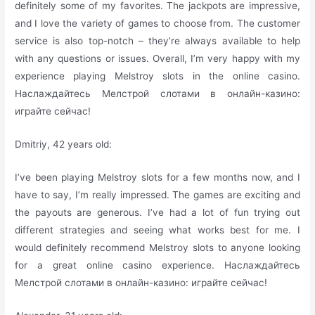
definitely some of my favorites. The jackpots are impressive,
and I love the variety of games to choose from. The customer
service is also top-notch – they’re always available to help
with any questions or issues. Overall, I’m very happy with my
experience playing Melstroy slots in the online casino.
Наслаждайтесь Мелстрой слотами в онлайн-казино:
играйте сейчас!
Dmitriy, 42 years old:
I’ve been playing Melstroy slots for a few months now, and I
have to say, I’m really impressed. The games are exciting and
the payouts are generous. I’ve had a lot of fun trying out
different strategies and seeing what works best for me. I
would definitely recommend Melstroy slots to anyone looking
for a great online casino experience. Наслаждайтесь
Мелстрой слотами в онлайн-казино: играйте сейчас!