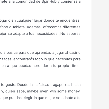
¡Únete a la comunidad de SpinHub y comienza a
ogar o en cualquier lugar donde te encuentres.
éfono o tableta. Además, ofrecemos diferentes
mejor se adapte a tus necesidades. ¡No esperes
uía básica para que aprendas a jugar al casino
anzadas, encontrarás todo lo que necesitas para
s para que puedas aprender a tu propio ritmo.
te guste. Desde las clásicas tragaperras hasta
ato y, quién sabe, maybe even win some money.
 que puedas elegir la que mejor se adapte a tu