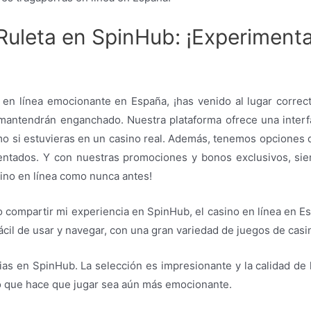
 Ruleta en SpinHub: ¡Experiment
en línea emocionante en España, ¡has venido al lugar correct
mantendrán enganchado. Nuestra plataforma ofrece una interfaz 
omo si estuvieras en un casino real. Además, tenemos opciones d
entados. Y con nuestras promociones y bonos exclusivos, sie
ino en línea como nunca antes!
o compartir mi experiencia en SpinHub, el casino en línea en Es
ácil de usar y navegar, con una gran variedad de juegos de casin
as en SpinHub. La selección es impresionante y la calidad de 
o que hace que jugar sea aún más emocionante.