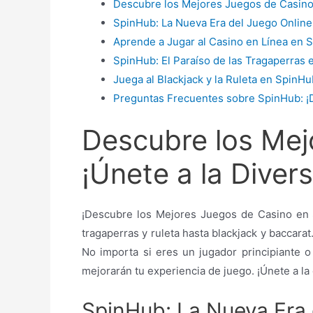
Descubre los Mejores Juegos de Casino 
SpinHub: La Nueva Era del Juego Onlin
Aprende a Jugar al Casino en Línea en 
SpinHub: El Paraíso de las Tragaperras 
Juega al Blackjack y la Ruleta en SpinHu
Preguntas Frecuentes sobre SpinHub: ¡D
Descubre los Mej
¡Únete a la Divers
¡Descubre los Mejores Juegos de Casino en S
tragaperras y ruleta hasta blackjack y baccar
No importa si eres un jugador principiante
mejorarán tu experiencia de juego. ¡Únete a l
SpinHub: La Nueva Era 