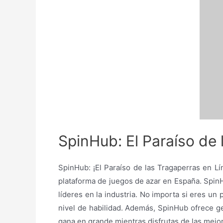
SpinHub: El Paraíso de
SpinHub: ¡El Paraíso de las Tragaperras en 
plataforma de juegos de azar en España. Spin
líderes en la industria. No importa si eres u
nivel de habilidad. Además, SpinHub ofrece g
gana en grande mientras disfrutas de las mejo