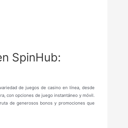
en SpinHub:
variedad de juegos de casino en línea, desde
ra, con opciones de juego instantáneo y móvil.
sfruta de generosos bonos y promociones que