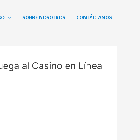
GO
SOBRE NOSOTROS
CONTÁCTANOS
uega al Casino en Línea