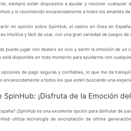
ional, siempre están dispuestos a ayudar y resolver cualquier
nHub y lo recomiendo encarecidamente a todos los amantes de l
rtir mi opinión sobre SpinHub, el casino en línea en España
 intuitiva y fácil de usar, con una gran variedad de juegos de 
e puedo jugar con dealers en vivo y sentir la emoción de un ca
ente está disponible en todo momento para ayudarme con cualquie
pciones de pago seguras y confiables, lo que me da tranquili
o encarecidamente a todos los que estén buscando una experie
 SpinHub: ¡Disfruta de la Emoción de
spaña? ¡SpinHub es una excelente opción para disfrutar de jue
Hub utiliza tecnología de encriptación de última generación