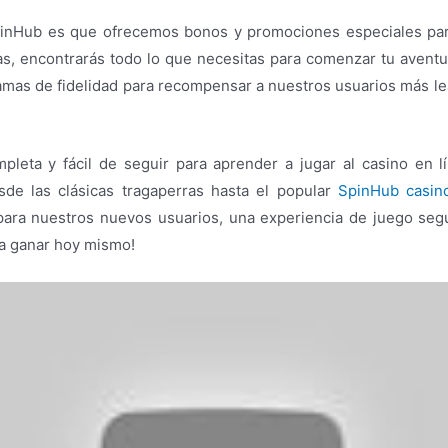
 SpinHub es que ofrecemos bonos y promociones especiales p
ras, encontrarás todo lo que necesitas para comenzar tu avent
mas de fidelidad para recompensar a nuestros usuarios más le
leta y fácil de seguir para aprender a jugar al casino en 
de las clásicas tragaperras hasta el popular
SpinHub casin
ra nuestros nuevos usuarios, una experiencia de juego segura
 a ganar hoy mismo!