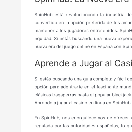
SpinHub está revolucionando la industria d
convertido en la opción preferida de los ama
mantener a los jugadores entretenidos. SpinH
equidad. Si estás buscando una nueva experien
nueva era del juego online en España con Spi
Aprende a Jugar al Cas
Si estás buscando una guía completa y fácil de
opción para adentrarte en el fascinante mundo
clásicas tragaperras hasta el popular blackja
Aprende a jugar al casino en línea en SpinHub 
En SpinHub, nos enorgullecemos de ofrecer un
regulada por las autoridades españolas, lo 