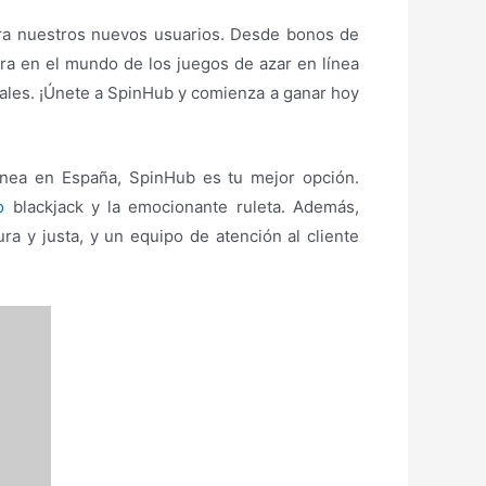
ara nuestros nuevos usuarios. Desde bonos de
ura en el mundo de los juegos de azar en línea
ales. ¡Únete a SpinHub y comienza a ganar hoy
línea en España, SpinHub es tu mejor opción.
o
blackjack y la emocionante ruleta. Además,
 y justa, y un equipo de atención al cliente