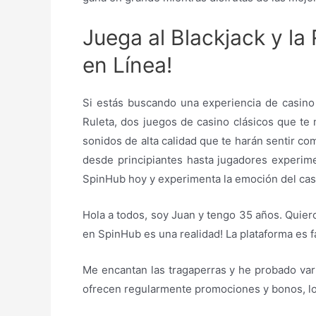
Juega al Blackjack y la
en Línea!
Si estás buscando una experiencia de casino 
Ruleta, dos juegos de casino clásicos que te 
sonidos de alta calidad que te harán sentir c
desde principiantes hasta jugadores experim
SpinHub hoy y experimenta la emoción del cas
Hola a todos, soy Juan y tengo 35 años. Quier
en SpinHub es una realidad! La plataforma es f
Me encantan las tragaperras y he probado vari
ofrecen regularmente promociones y bonos, l