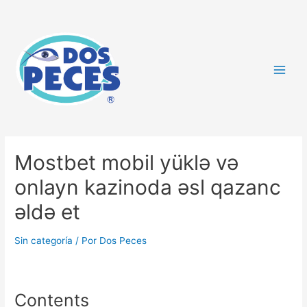
Mostbet mobil yüklə və
onlayn kazinoda əsl qazanc
əldə et
Sin categoría
/ Por
Dos Peces
Contents