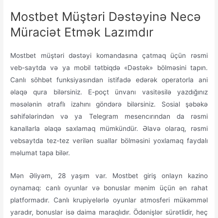
Mostbet Müştəri Dəstəyinə Necə
Müraciət Etmək Lazımdır
Mostbet müştəri dəstəyi komandasına çatmaq üçün rəsmi
veb-saytda və ya mobil tətbiqdə «Dəstək» bölməsini tapın.
Canlı söhbət funksiyasından istifadə edərək operatorla ani
əlaqə qura bilərsiniz. E-poçt ünvanı vasitəsilə yazdığınız
məsələnin ətraflı izahını göndərə bilərsiniz. Sosial şəbəkə
səhifələrindən və ya Telegram mesencırından da rəsmi
kanallarla əlaqə saxlamaq mümkündür. Əlavə olaraq, rəsmi
vebsaytda tez-tez verilən suallar bölməsini yoxlamaq faydalı
məlumat tapa bilər.
Mən Əliyəm, 28 yaşım var. Mostbet giriş onlayn kazino
oynamaq: canlı oyunlar və bonuslar mənim üçün ən rahat
platformadır. Canlı krupiyelərlə oyunlar atmosferi mükəmməl
yaradır, bonuslar isə daima maraqlıdır. Ödənişlər sürətlidir, heç