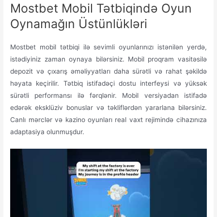
Mostbet Mobil Tətbiqində Oyun
Oynamağın Üstünlükləri
Mostbet mobil tətbiqi ilə sevimli oyunlarınızı istənilən yerdə,
istədiyiniz zaman oynaya bilərsiniz. Mobil proqram vasitəsilə
depozit və çıxarış əməliyyatları daha sürətli və rahat şəkildə
həyata keçirilir. Tətbiq istifadəçi dostu interfeysi və yüksək
sürətli performansı ilə fərqlənir. Mobil versiyadan istifadə
edərək eksklüziv bonuslar və təkliflərdən yararlana bilərsiniz.
Canlı mərclər və kazino oyunları real vaxt rejimində cihazınıza
adaptasiya olunmuşdur.