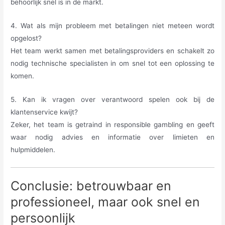
behoorlijk snel is in de markt.
4. Wat als mijn probleem met betalingen niet meteen wordt
opgelost?
Het team werkt samen met betalingsproviders en schakelt zo
nodig technische specialisten in om snel tot een oplossing te
komen.
5. Kan ik vragen over verantwoord spelen ook bij de
klantenservice kwijt?
Zeker, het team is getraind in responsible gambling en geeft
waar nodig advies en informatie over limieten en
hulpmiddelen.
Conclusie: betrouwbaar en
professioneel, maar ook snel en
persoonlijk