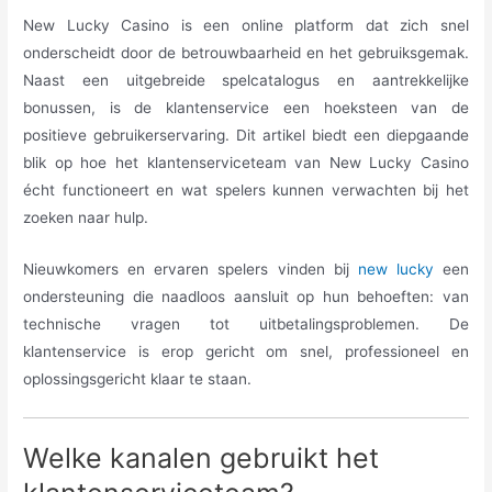
New Lucky Casino is een online platform dat zich snel
onderscheidt door de betrouwbaarheid en het gebruiksgemak.
Naast een uitgebreide spelcatalogus en aantrekkelijke
bonussen, is de klantenservice een hoeksteen van de
positieve gebruikerservaring. Dit artikel biedt een diepgaande
blik op hoe het klantenserviceteam van New Lucky Casino
écht functioneert en wat spelers kunnen verwachten bij het
zoeken naar hulp.
Nieuwkomers en ervaren spelers vinden bij
new lucky
een
ondersteuning die naadloos aansluit op hun behoeften: van
technische vragen tot uitbetalingsproblemen. De
klantenservice is erop gericht om snel, professioneel en
oplossingsgericht klaar te staan.
Welke kanalen gebruikt het