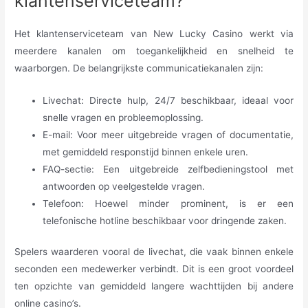
klantenserviceteam?
Het klantenserviceteam van New Lucky Casino werkt via
meerdere kanalen om toegankelijkheid en snelheid te
waarborgen. De belangrijkste communicatiekanalen zijn:
Livechat: Directe hulp, 24/7 beschikbaar, ideaal voor
snelle vragen en probleemoplossing.
E-mail: Voor meer uitgebreide vragen of documentatie,
met gemiddeld responstijd binnen enkele uren.
FAQ-sectie: Een uitgebreide zelfbedieningstool met
antwoorden op veelgestelde vragen.
Telefoon: Hoewel minder prominent, is er een
telefonische hotline beschikbaar voor dringende zaken.
Spelers waarderen vooral de livechat, die vaak binnen enkele
seconden een medewerker verbindt. Dit is een groot voordeel
ten opzichte van gemiddeld langere wachttijden bij andere
online casino’s.