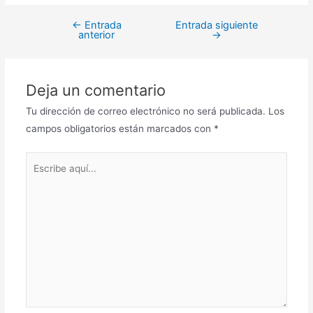
←
Entrada
Entrada siguiente
anterior
→
Deja un comentario
Tu dirección de correo electrónico no será publicada.
Los
campos obligatorios están marcados con
*