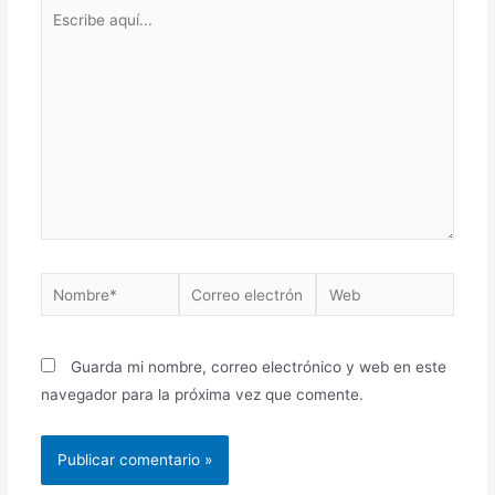
Guarda mi nombre, correo electrónico y web en este
navegador para la próxima vez que comente.