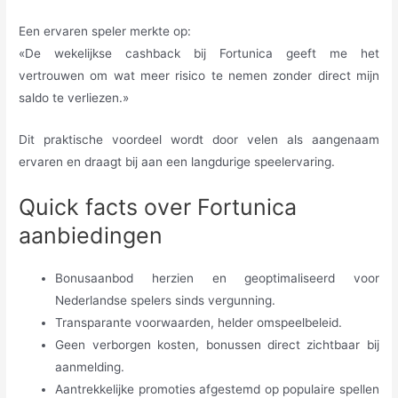
Een ervaren speler merkte op:
«De wekelijkse cashback bij Fortunica geeft me het
vertrouwen om wat meer risico te nemen zonder direct mijn
saldo te verliezen.»
Dit praktische voordeel wordt door velen als aangenaam
ervaren en draagt bij aan een langdurige speelervaring.
Quick facts over Fortunica
aanbiedingen
Bonusaanbod herzien en geoptimaliseerd voor
Nederlandse spelers sinds vergunning.
Transparante voorwaarden, helder omspeelbeleid.
Geen verborgen kosten, bonussen direct zichtbaar bij
aanmelding.
Aantrekkelijke promoties afgestemd op populaire spellen