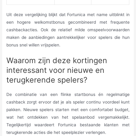
Uit deze vergelijking blijkt dat Fortunica met name uitblinkt in
een hogere welkomstbonus gecombineerd met frequente
cashbackacties. Ook de relatief milde omspeelvoorwaarden
maken de aanbiedingen aantrekkelijker voor spelers die hun
bonus snel willen vrijspelen.
Waarom zijn deze kortingen
interessant voor nieuwe en
terugkerende spelers?
De combinatie van een flinke startbonus én regelmatige
cashback zorgt ervoor dat je als speler continu voordeel kunt
pakken. Nieuwe spelers starten met een comfortabel budget,
wat het ontdekken van het spelaanbod vergemakkelijkt.
Tegelijkertijd waardeert Fortunica bestaande klanten met
terugkerende acties die het speelplezier verlengen.