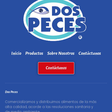
Inicio
Productos
Sobre Nosotros
Contáctanos
Contáctanos
Dos Peces
Comercializamos y distribuimos alimentos de la más
alta calidad, acorde a las resoluciones sanitaria y
de medio ambiente.