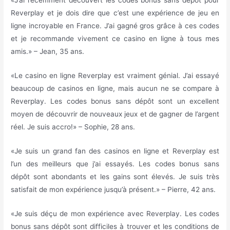
Reverplay et je dois dire que c’est une expérience de jeu en
ligne incroyable en France. J’ai gagné gros grâce à ces codes
et je recommande vivement ce casino en ligne à tous mes
amis.» – Jean, 35 ans.
«Le casino en ligne Reverplay est vraiment génial. J’ai essayé
beaucoup de casinos en ligne, mais aucun ne se compare à
Reverplay. Les codes bonus sans dépôt sont un excellent
moyen de découvrir de nouveaux jeux et de gagner de l’argent
réel. Je suis accro!» – Sophie, 28 ans.
«Je suis un grand fan des casinos en ligne et Reverplay est
l’un des meilleurs que j’ai essayés. Les codes bonus sans
dépôt sont abondants et les gains sont élevés. Je suis très
satisfait de mon expérience jusqu’à présent.» – Pierre, 42 ans.
«Je suis déçu de mon expérience avec Reverplay. Les codes
bonus sans dépôt sont difficiles à trouver et les conditions de