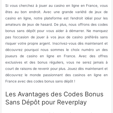
Si vous cherchez à jouer au casino en ligne en France, vous
êtes au bon endroit. Avec une grande variété de jeux de
casino en ligne, notre plateforme est l’endroit idéal pour les
amateurs de jeux de hasard. De plus, nous offrons des codes
bonus sans dépôt pour vous aider à démarrer. Ne manquez
pas l’occasion de jouer à vos jeux de casino préférés sans
risquer votre propre argent. Inscrivez-vous dès maintenant et
découvrez pourquoi nous sommes le choix numéro un des
joueurs de casino en ligne en France. Avec des offres
exclusives et des bonus réguliers, vous ne serez jamais à
court de raisons de revenir pour plus. Jouez dès maintenant et
découvrez le monde passionnant des casinos en ligne en
France avec des codes bonus sans dépôt !
Les Avantages des Codes Bonus
Sans Dépôt pour Reverplay