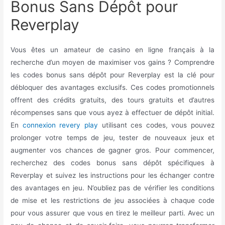
Bonus Sans Dépôt pour
Reverplay
Vous êtes un amateur de casino en ligne français à la
recherche d’un moyen de maximiser vos gains ? Comprendre
les codes bonus sans dépôt pour Reverplay est la clé pour
débloquer des avantages exclusifs. Ces codes promotionnels
offrent des crédits gratuits, des tours gratuits et d’autres
récompenses sans que vous ayez à effectuer de dépôt initial.
En
connexion revery play
utilisant ces codes, vous pouvez
prolonger votre temps de jeu, tester de nouveaux jeux et
augmenter vos chances de gagner gros. Pour commencer,
recherchez des codes bonus sans dépôt spécifiques à
Reverplay et suivez les instructions pour les échanger contre
des avantages en jeu. N’oubliez pas de vérifier les conditions
de mise et les restrictions de jeu associées à chaque code
pour vous assurer que vous en tirez le meilleur parti. Avec un