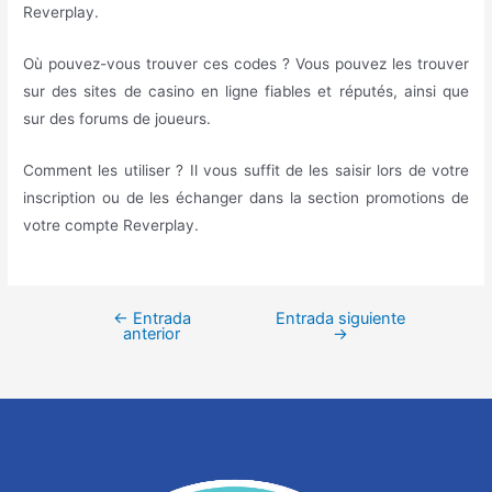
Reverplay.
Où pouvez-vous trouver ces codes ? Vous pouvez les trouver
sur des sites de casino en ligne fiables et réputés, ainsi que
sur des forums de joueurs.
Comment les utiliser ? Il vous suffit de les saisir lors de votre
inscription ou de les échanger dans la section promotions de
votre compte Reverplay.
←
Entrada
Entrada siguiente
anterior
→