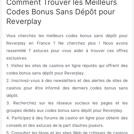
Comment Trouver les Meilleurs
Codes Bonus Sans Dépôt pour
Reverplay
Vous cherchez les meilleurs codes bonus sans dépôt pour
Reverplay en France ? Ne cherchez plus ! Nous avons
rassemblé 7 astuces pour vous aider à trouver ces offres
exclusives.
1. Visitez les sites de casinos en ligne réputés qui offrent des
codes bonus sans dépôt pour Reverplay.
2. Inscrivez-vous à des newsletters et des alertes de sites de
casinos pour être informé des derniers codes bonus sans
dépôt.
3. Recherchez sur les réseaux sociaux les pages et les
groupes dédiés aux codes bonus sans dépôt pour Reverplay.
4. Participez à des forums de casino en ligne pour obtenir des
conseils et des astuces de la part d’autres joueurs.
5. Consultez les blogs et les sites Web de critiques de casinos