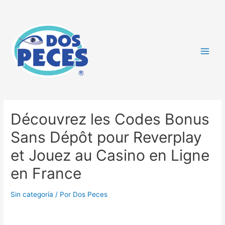
Découvrez les Codes Bonus
Sans Dépôt pour Reverplay
et Jouez au Casino en Ligne
en France
Sin categoría
/ Por
Dos Peces