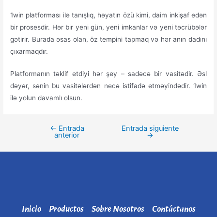
1win platforması ilə tanışlıq, həyatın özü kimi, daim inkişaf edən
bir prosesdir. Hər bir yeni gün, yeni imkanlar və yeni təcrübələr
gətirir. Burada əsas olan, öz tempini tapmaq və hər anın dadını
çıxarmaqdır.
Platformanın təklif etdiyi hər şey – sadəcə bir vasitədir. Əsl
dəyər, sənin bu vasitələrdən necə istifadə etməyindədir. 1win
ilə yolun davamlı olsun.
←
Entrada
Entrada siguiente
anterior
→
Inicio
Productos
Sobre Nosotros
Contáctanos