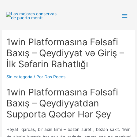
1win Platformasına Fəlsəfi
Baxış – Qeydiyyat və Giriş –
İlk Səfərin Rahatlığı
Sin categoría
/ Por
Dos Peces
1win Platformasına Fəlsəfi
Baxış – Qeydiyyatdan
Supporta Qədər Hər Şey
Həyat, qardaş, bir axın kimi – bəzən sürətli, bəzən sakit. 1win