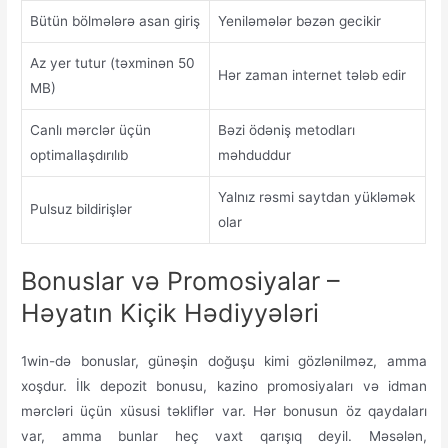
Bütün bölmələrə asan giriş
Yeniləmələr bəzən gecikir
Az yer tutur (təxminən 50
Hər zaman internet tələb edir
MB)
Canlı mərclər üçün
Bəzi ödəniş metodları
optimallaşdırılıb
məhduddur
Yalnız rəsmi saytdan yükləmək
Pulsuz bildirişlər
olar
Bonuslar və Promosiyalar –
Həyatın Kiçik Hədiyyələri
1win-də bonuslar, günəşin doğuşu kimi gözlənilməz, amma
xoşdur. İlk depozit bonusu, kazino promosiyaları və idman
mərcləri üçün xüsusi təkliflər var. Hər bonusun öz qaydaları
var, amma bunlar heç vaxt qarışıq deyil. Məsələn,