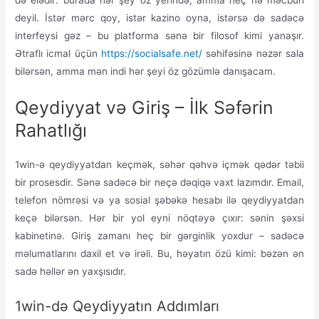
də elədir: burada hər şey öz yerində, amma heç nə məcburi
deyil. İstər mərc qoy, istər kazino oyna, istərsə də sadəcə
interfeysi gəz – bu platforma sənə bir filosof kimi yanaşır.
Ətraflı icmal üçün
https://socialsafe.net/
səhifəsinə nəzər sala
bilərsən, amma mən indi hər şeyi öz gözümlə danışacam.
Qeydiyyat və Giriş – İlk Səfərin
Rahatlığı
1win-ə qeydiyyatdan keçmək, səhər qəhvə içmək qədər təbii
bir prosesdir. Sənə sadəcə bir neçə dəqiqə vaxt lazımdır. Email,
telefon nömrəsi və ya sosial şəbəkə hesabı ilə qeydiyyatdan
keçə bilərsən. Hər bir yol eyni nöqtəyə çıxır: sənin şəxsi
kabinetinə. Giriş zamanı heç bir gərginlik yoxdur – sadəcə
məlumatlarını daxil et və irəli. Bu, həyatın özü kimi: bəzən ən
sadə həllər ən yaxşısıdır.
1win-də Qeydiyyatın Addımları