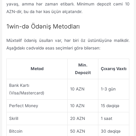
yavaş, amma hər zaman etibarlı. Minimum depozit cəmi 10
AZN-dir, bu da hər kəs üçün əlçatandır.
1win-də Ödəniş Metodları
Müxtəlif ödəniş üsulları var, hər biri öz üstünlüyünə malikdir.
Aşağıdakı cədvəldə əsas seçimləri görə bilərsən:
Min.
Metod
Çıxarış Vaxtı
Depozit
Bank Kartı
10 AZN
1-3 gün
(Visa/Mastercard)
Perfect Money
10 AZN
15 dəqiqə
Skrill
20 AZN
1 saat
Bitcoin
50 AZN
30 dəqiqə