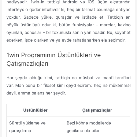
hədiyyədir. 1win-in tətbiqi Android və iOS üçün əlçatandır.
İnterfeys o qədər intuitivdir ki, heç bir təlimat oxumağa ehtiyac
yoxdur. Sadəcə yüklə, quraşdır və istifadə et. Tətbiqin ən
böyük üstünlüyü odur ki, bütün funksiyalar – mərclər, kazino
oyunları, bonuslar – bir toxunuşla sənin yanındadır. Bu, səyahət
edərkən, işdə olarkən və ya evdə rahatlanarkən əla seçimdir.
1win Proqramının Üstünlükləri və
Çatışmazlıqları
Hər şeydə olduğu kimi, tətbiqin də müsbət və mənfi tərəfləri
var. Mən bunu bir filosof kimi qeyd edirəm: heç nə mükəmməl
deyil, amma balans hər şeydir.
Üstünlüklər
Çatışmazlıqlar
Sürətli yükləmə və
Bəzi köhnə modellərdə
quraşdırma
gecikmə ola bilər