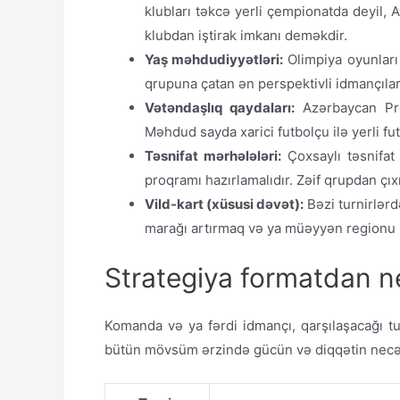
klubları təkcə yerli çempionatda deyil
klubdan iştirak imkanı deməkdir.
Yaş məhdudiyyətləri:
Olimpiya oyunları 
qrupuna çatan ən perspektivli idmançıları
Vətəndaşlıq qaydaları:
Azərbaycan Prem
Məhdud sayda xarici futbolçu ilə yerli fut
Təsnifat mərhələləri:
Çoxsaylı təsnifat
proqramı hazırlamalıdır. Zəif qrupdan çı
Vild-kart (xüsusi dəvət):
Bəzi turnirlərd
marağı artırmaq və ya müəyyən regionu (Q
Strategiya formatdan ne
Komanda və ya fərdi idmançı, qarşılaşacağı tu
bütün mövsüm ərzində gücün və diqqətin necə pa