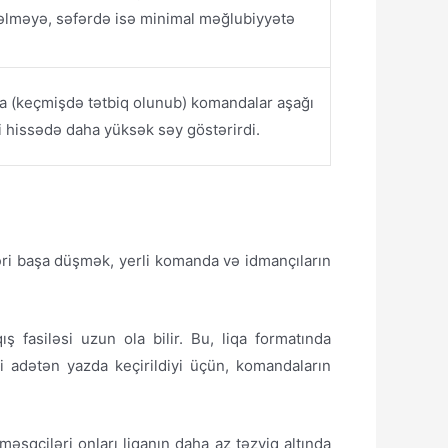
əlməyə, səfərdə isə minimal məğlubiyyətə
a (keçmişdə tətbiq olunub) komandalar aşağı
hissədə daha yüksək səy göstərirdi.
əri başa düşmək, yerli komanda və idmançıların
ış fasiləsi uzun ola bilir. Bu, liqa formatında
i adətən yazda keçirildiyi üçün, komandaların
məşqçiləri onları liqanın daha az təzyiq altında