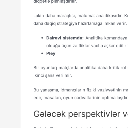
diqqətlə planlaşdırılır.
Lakin daha maraqlısı, məlumat analitikasıdır. Ko
daha dəqiq strategiya hazırlamağa imkan verir.
Dairəvi sistemdə:
Analitika komandaya 
olduğu üçün zəifliklər vaxtla aşkar edilir 
Pley
Bir oyunluq matçlarda analitika daha kritik rol
ikinci şans verilmir.
Bu yanaşma, idmançıların fiziki vəziyyətinin mo
edir, məsələn, oyun cədvəllərinin optimallaşdırı
Gələcək perspektivlər v