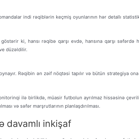
mandalar indi rəqiblərin keçmiş oyunlarının hər detallı statistik
göstərir ki, hansı rəqibə qarşı evdə, hansına qarşı səfərd
ve düzəldilir.
 oynayır. Rəqibin ən zəif nöqtəsi tapılır və bütün strategiya o
nitorinqi ilə birlikdə, müasir futbolun ayrılmaz hissəsinə çevri
lması və səfər marşrutlarının planlaşdırılması.
ə davamlı inkişaf