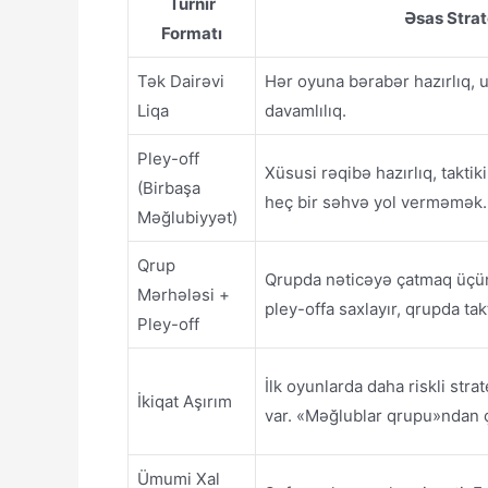
Turnir
Əsas Strat
Formatı
Tək Dairəvi
Hər oyuna bərabər hazırlıq, u
Liqa
davamlılıq.
Pley-off
Xüsusi rəqibə hazırlıq, taktiki 
(Birbaşa
heç bir səhvə yol verməmək.
Məğlubiyyət)
Qrup
Qrupda nəticəyə çatmaq üçün
Mərhələsi +
pley-offa saxlayır, qrupda tak
Pley-off
İlk oyunlarda daha riskli stra
İkiqat Aşırım
var. «Məğlublar qrupu»ndan ç
Ümumi Xal