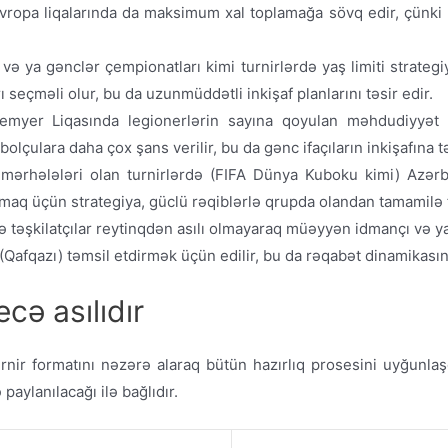
, Avropa liqalarında da maksimum xal toplamağa sövq edir, çün
və ya gənclər çempionatları kimi turnirlərdə yaş limiti strate
 seçməli olur, bu da uzunmüddətli inkişaf planlarını təsir edir.
yer Liqasında legionerlərin sayına qoyulan məhdudiyyət klub
bolçulara daha çox şans verilir, bu da gənc ifaçıların inkişafına tə
 mərhələləri olan turnirlərdə (FIFA Dünya Kuboku kimi) Azərb
xmaq üçün strategiya, güclü rəqiblərlə qrupda olandan tamamilə f
ə təşkilatçılar reytinqdən asılı olmayaraq müəyyən idmançı və ya
afqazı) təmsil etdirmək üçün edilir, bu da rəqabət dinamikasını
cə asılıdır
rnir formatını nəzərə alaraq bütün hazırlıq prosesini uyğunla
ylanılacağı ilə bağlıdır.