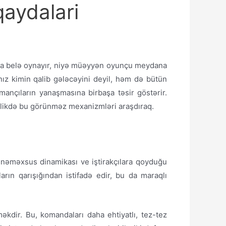
qaydalari
anda belə oynayır, niyə müəyyən oyunçu meydana
lnız kimin qalib gələcəyini deyil, həm də bütün
mançıların yanaşmasına birbaşa təsir göstərir.
birlikdə bu görünməz mexanizmləri araşdıraq.
zünəməxsus dinamikası ve iştirakçılara qoyduğu
ların qarışığından istifadə edir, bu da maraqlı
kdir. Bu, komandaları daha ehtiyatlı, tez-tez