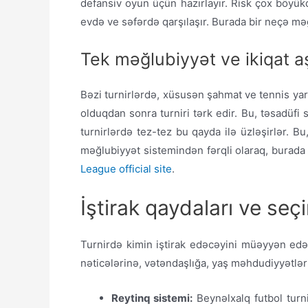
defansiv oyun üçün hazırlayır. Risk çox böyükd
evdə ve səfərdə qarşılaşır. Burada bir neçə mə
Tek məğlubiyyət ve ikiqat aş
Bəzi turnirlərdə, xüsusən şahmat ve tennis yarış
olduqdan sonra turniri tərk edir. Bu, təsadüf
turnirlərdə tez-tez bu qayda ilə üzləşirlər. Bu
məğlubiyyət sistemindən fərqli olaraq, burada d
League official site
.
İştirak qaydaları ve seç
Turnirdə kimin iştirak edəcəyini müəyyən edən
nəticələrinə, vətəndaşlığa, yaş məhdudiyyətləri
Reytinq sistemi:
Beynəlxalq futbol turn