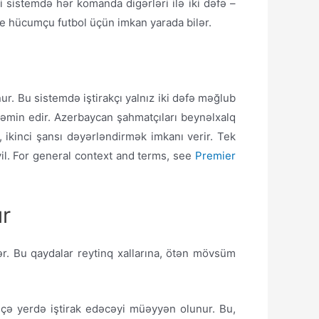
i sistemdə hər komanda digərləri ilə iki dəfə –
ve hücumçu futbol üçün imkan yarada bilər.
nur. Bu sistemdə iştirakçı yalnız iki dəfə məğlub
təmin edir. Azerbaycan şahmatçıları beynəlxalq
b, ikinci şansı dəyərləndirmək imkanı verir. Tek
eyil. For general context and terms, see
Premier
ır
ər. Bu qaydalar reytinq xallarına, ötən mövsüm
eçə yerdə iştirak edəcəyi müəyyən olunur. Bu,