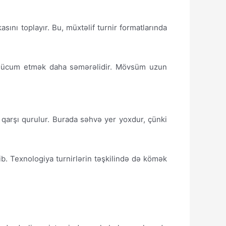
asını toplayır. Bu, müxtəlif turnir formatlarında
ə hücum etmək daha səmərəlidir. Mövsüm uzun
na qarşı qurulur. Burada səhvə yer yoxdur, çünki
lib. Texnologiya turnirlərin təşkilində də kömək