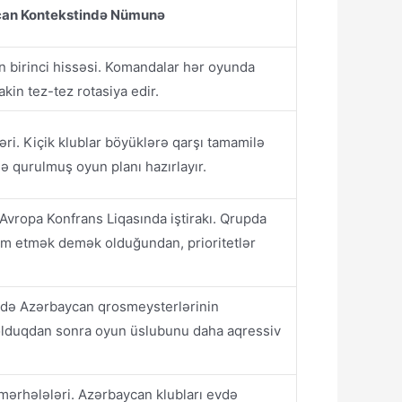
an Kontekstində Nümunə
 birinci hissəsi. Komandalar hər oyunda
kin tez-tez rotasiya edir.
i. Kiçik klublar böyüklərə qarşı tamamilə
ə qurulmuş oyun planı hazırlayır.
Avropa Konfrans Liqasında iştirakı. Qrupda
am etmək demək olduğundan, prioritetlər
ndə Azərbaycan qrosmeysterlərinin
 olduqdan sonra oyun üslubunu daha aqressiv
mərhələləri. Azərbaycan klubları evdə