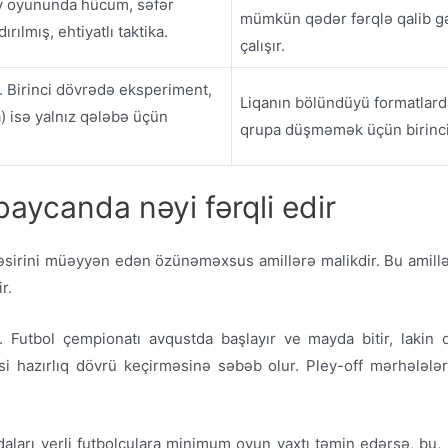
v oyununda hücum, səfər
mümkün qədər fərqlə qalib g
ılmış, ehtiyatlı taktika.
çalışır.
 Birinci dövrədə eksperiment,
Liqanın bölündüyü formatlard
) isə yalnız qələbə üçün
qrupa düşməmək üçün birinci 
rbaycanda nəyi fərqli edir
təsirini müəyyən edən özünəməxsus amillərə malikdir. Bu amill
r.
r. Futbol çempionatı avqustda başlayır ve mayda bitir, lakin q
 hazırlıq dövrü keçirməsinə səbəb olur. Pley-off mərhələlər
aydaları yerli futbolçulara minimum oyun vaxtı təmin edərsə, bu, 