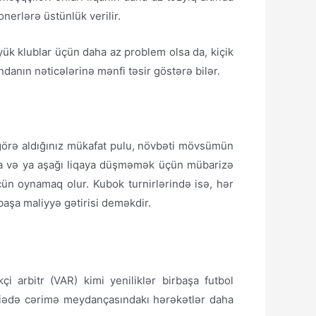
nerlərə üstünlük verilir.
ük klublar üçün daha az problem olsa da, kiçik
danın nəticələrinə mənfi təsir göstərə bilər.
 görə aldığınız mükafat pulu, növbəti mövsümün
rına və ya aşağı liqaya düşməmək üçün mübarizə
ün oynamaq olur. Kubok turnirlərində isə, hər
başa maliyyə gətirisi deməkdir.
çi arbitr (VAR) kimi yeniliklər birbaşa futbol
dafiədə cərimə meydançasındakı hərəkətlər daha