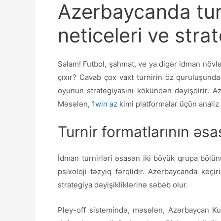
Azerbaycanda turni
neticeleri ve stra
Salam! Futbol, şahmat, ve ya digər idman növl
çıxır? Cavab çox vaxt turnirin öz quruluşunda 
oyunun strategiyasını kökündən dəyişdirir. Az
Məsələn,
1win az
kimi platformalar üçün analiz
Turnir formatlarının əsa
İdman turnirləri əsasən iki böyük qrupa bölün
psixoloji təzyiq fərqlidir. Azerbaycanda keçir
strategiya dəyişikliklərinə səbəb olur.
Pley-off sistemində, məsələn, Azərbaycan Kub