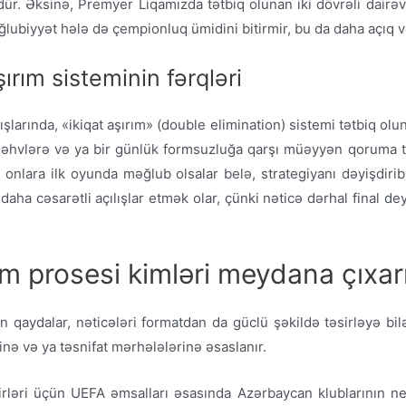
ür. Əksinə, Premyer Liqamızda tətbiq olunan iki dövrəli dairəv
ğlubiyyət hələ də çempionluq ümidini bitirmir, bu da daha açıq 
ırım sisteminin fərqləri
larında, «ikiqat aşırım» (double elimination) sistemi tətbiq olu
i səhvlərə və ya bir günlük formsuzluğa qarşı müəyyən qoruma 
, onlara ilk oyunda məğlub olsalar belə, strategiyanı dəyişdiri
aha cəsarətli açılışlar etmək olar, çünki nəticə dərhal final d
im prosesi kimləri meydana çıxar
 qaydalar, nəticələri formatdan da güclü şəkildə təsirləyə bil
nə və ya təsnifat mərhələlərinə əsaslanır.
irləri üçün UEFA əmsalları əsasında Azərbaycan klublarının n