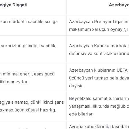
egiya Diqqəti
Azerbayc
zun müddətli sabitlik, sıxlığa
Azərbaycan Premyer Liqasının
maksimum xal üçün oynayır, la
sürprizlər, psixoloji sabitlik,
Azərbaycan Kuboku mərhələlər
defansiv və kontratak üzərind
Azərbaycan klublarının UEFA 
 minimal enerji, əsas gücü
üçüncü yeri tutmaq belə dav
tiki manevrlər.
dəyişir.
Beynəlxalq şahmat turnirləri
tegiya sınamaq, çünki ikinci şans
yanaşması. İlk turda məğlub
ıxmaq üçün xüsusi hazırlıq.
edə bilərlər.
Avropa kuboklarında təsnifat 