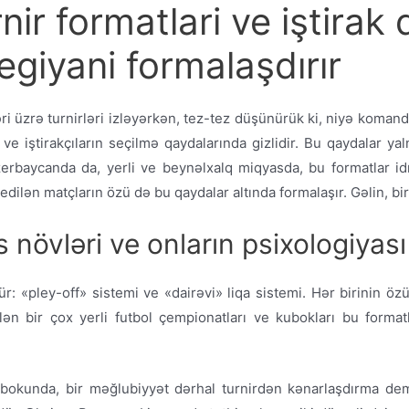
r formatlari ve iştirak 
tegiyani formalaşdırır
əri üzrə turnirləri izləyərkən, tez-tez düşünürük ki, niyə kom
ve iştirakçıların seçilmə qaydalarında gizlidir. Bu qaydalar ya
erbaycanda da, yerli ve beynəlxalq miqyasda, bu formatlar id
 edilən matçların özü də bu qaydalar altında formalaşır. Gəlin, 
s növləri ve onların psixologiyası
ür: «pley-off» sistemi ve «dairəvi» liqa sistemi. Hər birinin ö
ilən bir çox yerli futbol çempionatları ve kubokları bu format
okunda, bir məğlubiyyət dərhal turnirdən kənarlaşdırma demə