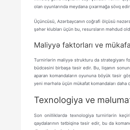
olan oyunlarında meydana çıxarmağa sövq edir. L
Üçüncüsü, Azərbaycanın coğrafi ölçüsü nəzərəç
şəhər klubları üçün bu, resursların məhdud oldu
Maliyyə faktorları ve mükafat
Turnirlərin maliyyə strukturu da strategiyanı
büdcəsini birbaşa təsir edir. Bu, liqanın son
aparan komandaların oyununa böyük təsir göst
yeni mərhələ üçün mükafat komandaları daha cəs
Texnologiya ve məlumat 
Son onilliklərdə texnologiya turnirlərin keçi
qaydalarının tətbiqinə təsir edir, bu da koma