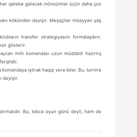
ki hər qələbə gələcək mövsümlər üçün daha çox
giyanı kökündən dəyişir. Məşqçilər müəyyən yaş
ların transfer strategiyasını formalaşdırır.
sir göstərir.
aycan milli komandası uzun müddətli hazırlıq
ərqlidir.
 komandaya iştirak haqqı verə bilər. Bu, turnirə
 dəyişir.
şdırmalıdır. Bu, təkcə oyun günü deyil, həm də