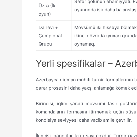
Səfər qolunun əhəmiyyəti. E
Üzrə (İki
oyununda isə daha balanslaşdır
oyun)
Dairəvi +
Mövsümü iki hissəyə bölmək.
Çempionat
ikinci dövrədə (yuxarı qrupda
Qrupu
oynamaq.
Yerli spesifikalar – Aze
Azerbaycan idman mühiti turnir formatlarının 
qərar prosesini daha yaxşı anlamağa kömək edi
Birincisi, iqlim şəraiti mövsümi təsir göstəri
komandaların formasını itirməmək üçün xüsusi
kondisiya səviyyəsi daha vacib amilə çevrilir.
İkincisi, gənc ifaçıların sayı çoxdur. Turnir q