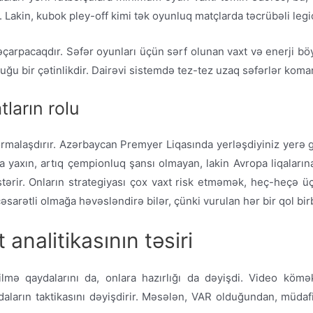
akin, kubok pley-off kimi tək oyunluq matçlarda təcrübəli legio
arpacaqdır. Səfər oyunları üçün sərf olunan vaxt və enerji böy
ğu bir çətinlikdir. Dairəvi sistemdə tez-tez uzaq səfərlər koman
ların rolu
 formalaşdırır. Azərbaycan Premyer Liqasında yerləşdiyiniz yerə
una yaxın, artıq çempionluq şansı olmayan, lakin Avropa liqala
ərir. Onların strategiyası çox vaxt risk etməmək, heç-heçə üç
arətli olmağa həvəsləndirə bilər, çünki vurulan hər bir qol bir
analitikasının təsiri
rilmə qaydalarını da, onlara hazırlığı da dəyişdi. Video kömək
ndaların taktikasını dəyişdirir. Məsələn, VAR olduğundan, mü