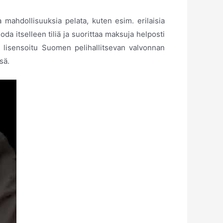
 mahdollisuuksia pelata, kuten esim. erilaisia
oda itselleen tiliä ja suorittaa maksuja helposti
n lisensoitu Suomen pelihallitsevan valvonnan
sä.