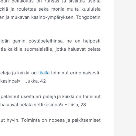
in pelialoitus on runsas ja sisältää useita
jackiä ja roulettaa sekä monia muita kuuluisia
lisen ja mukavan kasino-ympäryksen. Tongobetin
eidän gamin pöytäpeleihinsä, ne on helposti
ia kaikille suomalaisille, jotka haluavat pelata
elejä ja kaikki on
täällä
toiminut erinomaisesti.
tikasinoa!» – Jukka, 42
pelannut useita eri pelejä ja kaikki on toiminut
haluavat pelata nettikasinoa!» – Liisa, 28
nut hyvin. Toiminta on nopeaa ja palkitsemiset