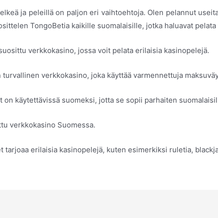
keä ja peleillä on paljon eri vaihtoehtoja. Olen pelannut useita
osittelen TongoBetia kaikille suomalaisille, jotka haluavat pelata
osittu verkkokasino, jossa voit pelata erilaisia kasinopelejä.
urvallinen verkkokasino, joka käyttää varmennettuja maksuväyliä 
n käytettävissä suomeksi, jotta se sopii parhaiten suomalaisille
ttu verkkokasino Suomessa.
arjoaa erilaisia kasinopelejä, kuten esimerkiksi ruletia, blackjack