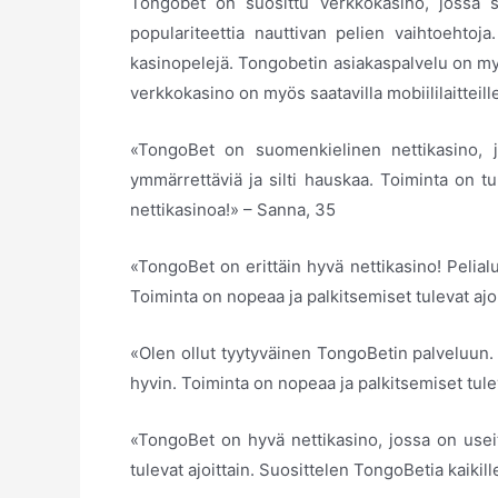
Tongobet on suosittu verkkokasino, jossa s
populariteettia nauttivan pelien vaihtoehtoja
kasinopelejä. Tongobetin asiakaspalvelu on my
verkkokasino on myös saatavilla mobiililaitteille
«TongoBet on suomenkielinen nettikasino, j
ymmärrettäviä ja silti hauskaa. Toiminta on tur
nettikasinoa!» – Sanna, 35
«TongoBet on erittäin hyvä nettikasino! Pelialu
Toiminta on nopeaa ja palkitsemiset tulevat ajoi
«Olen ollut tyytyväinen TongoBetin palveluun. P
hyvin. Toiminta on nopeaa ja palkitsemiset tulev
«TongoBet on hyvä nettikasino, jossa on useit
tulevat ajoittain. Suosittelen TongoBetia kaikill