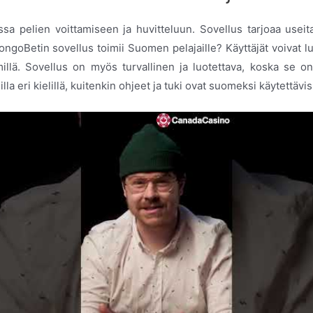
 pelien voittamiseen ja huvitteluun. Sovellus tarjoaa useita
ongoBetin sovellus toimii Suomen pelajaille? Käyttäjät voivat lu
millä. Sovellus on myös turvallinen ja luotettava, koska se o
la eri kielillä, kuitenkin ohjeet ja tuki ovat suomeksi käytettävis