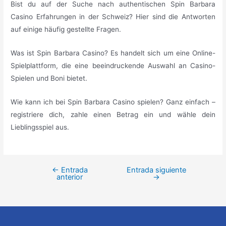
Bist du auf der Suche nach authentischen Spin Barbara
Casino Erfahrungen in der Schweiz? Hier sind die Antworten
auf einige häufig gestellte Fragen.
Was ist Spin Barbara Casino? Es handelt sich um eine Online-
Spielplattform, die eine beeindruckende Auswahl an Casino-
Spielen und Boni bietet.
Wie kann ich bei Spin Barbara Casino spielen? Ganz einfach –
registriere dich, zahle einen Betrag ein und wähle dein
Lieblingsspiel aus.
←
Entrada
Entrada siguiente
anterior
→