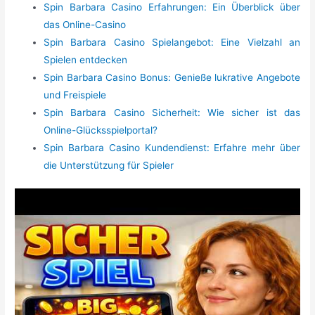
Spin Barbara Casino Erfahrungen: Ein Überblick über
das Online-Casino
Spin Barbara Casino Spielangebot: Eine Vielzahl an
Spielen entdecken
Spin Barbara Casino Bonus: Genieße lukrative Angebote
und Freispiele
Spin Barbara Casino Sicherheit: Wie sicher ist das
Online-Glücksspielportal?
Spin Barbara Casino Kundendienst: Erfahre mehr über
die Unterstützung für Spieler