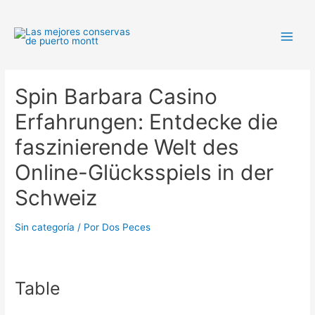
Spin Barbara Casino
Erfahrungen: Entdecke die
faszinierende Welt des
Online-Glücksspiels in der
Schweiz
Sin categoría
/ Por
Dos Peces
Table