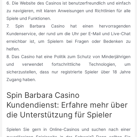
6. Die Website des Casinos ist benutzerfreundlich und einfach
zu navigieren, mit klaren Anweisungen und Richtlinien für alle
Spiele und Funktionen.
7. Spin Barbara Casino hat einen hervorragenden
Kundenservice, der rund um die Uhr per E-Mail und Live-Chat
erreichbar ist, um Spielern bei Fragen oder Bedenken zu
helfen.
8. Das Casino hat eine Politik zum Schutz von Minderjährigen
und verwendet fortschrittliche Technologien, um
sicherzustellen, dass nur registrierte Spieler über 18 Jahre
Zugang haben.
Spin Barbara Casino
Kundendienst: Erfahre mehr über
die Unterstützung für Spieler
Spielen Sie gern in Online-Casinos und suchen nach einer