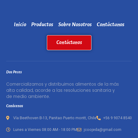
Inicio
Productos
Sobre Nosotros
Contáctanos
Contáctanos
Dos Peces
Comercializamos y distribuimos alimentos de la más
alta calidad, acorde a las resoluciones sanitaria y
de medio ambiente.
Conócenos
Vía Beethoven B-13, Panitao Puerto montt, Chile
+56 9 9074 8540
Lunes a Viernes 08:00 AM - 18:00 PM
‎jcoojeda@gmail.com