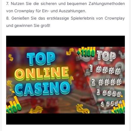
7. Nutzen Sie die sicheren und bequemen Zahlungsmethoden
von Crownplay für Ein- und Auszahlungen.
8. Genießen Sie das erstklassige Spielerlebnis von Crownplay
und gewinnen Sie groß!