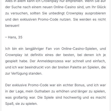
Alles in allem kann ich Crownplay nur empfehlen. Wenn Sie auf
der Suche nach einem neuen Online-Casino sind, um Ihr Glück
zu versuchen, sollten Sie unbedingt Crownplay ausprobieren
und den exklusiven Promo-Code nutzen. Sie werden es nicht
bereuen!
– Hans, 35
Ich bin ein langjähriger Fan von Online-Casino-Spielen, und
Crownplay ist definitiv eines der besten, bei denen ich je
gespielt habe. Der Anmeldeprozess war schnell und einfach,
und ich war beeindruckt von der breiten Palette an Spielen, die
zur Verfügung standen.
Der exklusive Promo-Code war ein echter Bonus, und ich war
in der Lage, mein Guthaben zu erhöhen und länger zu spielen,
was großartig war. Die Spiele sind hochwertig und es macht
Spaß, sie zu spielen.