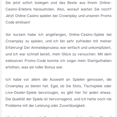
Sie jetzt sofort loslegen und das Beste aus Ihrem Online-
Casino-Erlebnis herausholen. Also, worauf warten Sie noch?
Jetzt Online-Casino spielen bei Crownplay und unseren Promo
Code einlösen!
Vor kurzem habe ich angefangen, Online-Casino-Spiele bei
Crownplay zu spielen, und ich bin sehr zufrieden mit meiner
Erfahrung! Der Anmeldeprozess war einfach und unkompliziert,
und ich war schnell bereit, mein Glück zu versuchen. Mit dem
exklusiven Promo-Code konnte ich sogar mein Startguthaben
erhöhen, was ein toller Bonus war.
Ich habe vor allem die Auswahl an Spielen genossen, die
Crownplay zu bieten hat. Egal, ob Sie Slots, Tischspiele oder
Live-Dealer-Spiele bevorzugen, es gibt hier für jeden etwas.
Die Qualität der Spiele ist hervorragend, und ich hatte noch nie
Probleme mit der Leistung oder Zuverlässigkeit.