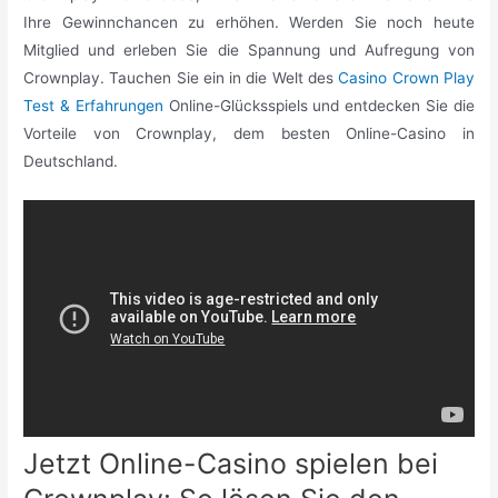
Ihre Gewinnchancen zu erhöhen. Werden Sie noch heute
Mitglied und erleben Sie die Spannung und Aufregung von
Crownplay. Tauchen Sie ein in die Welt des
Casino Crown Play
Test & Erfahrungen
Online-Glücksspiels und entdecken Sie die
Vorteile von Crownplay, dem besten Online-Casino in
Deutschland.
Jetzt Online-Casino spielen bei