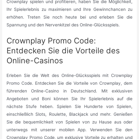
Crownplay spielen und profitieren, haben Sie die Möglichkeit,
Ihr Spielerlebnis zu maximieren und Ihre Gewinnchancen zu
erhöhen. Treten Sie noch heute bei und erleben Sie die
Spannung und den Nervenkitzel des Online-Glücksspiels.
Crownplay Promo Code:
Entdecken Sie die Vorteile des
Online-Casinos
Erleben Sie die Welt des Online-Glücksspiels mit Crownplay
Promo Code. Entdecken Sie die Vorteile von Crownplay, dem
führenden Online-Casino in Deutschland. Mit exklusiven
Angeboten und Boni können Sie Ihr Spielerlebnis auf die
nächste Stufe heben. Spielen Sie Hunderte von Spielen,
einschließlich Slots, Roulette, Blackjack und mehr. Genießen
Sie die bequemlichkeit von Spielen von zu Hause aus oder
unterwegs mit unserer mobilen App. Verwenden Sie den
Crownplay Promo Code, um exklusive Vorteile zu erhalten und