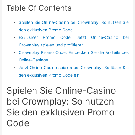
Table Of Contents
Spielen Sie Online-Casino bei Crownplay: So nutzen Sie
den exklusiven Promo Code
Exklusiver Promo Code: Jetzt Online-Casino bei
Crownplay spielen und profitieren
Crownplay Promo Code: Entdecken Sie die Vorteile des
Online-Casinos
Jetzt Online-Casino spielen bei Crownplay: So lösen Sie
den exklusiven Promo Code ein
Spielen Sie Online-Casino
bei Crownplay: So nutzen
Sie den exklusiven Promo
Code