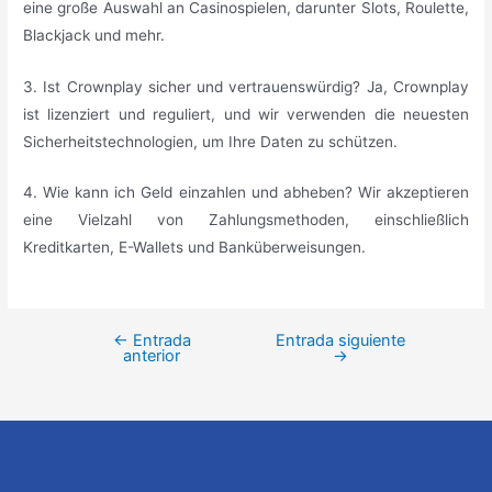
eine große Auswahl an Casinospielen, darunter Slots, Roulette,
Blackjack und mehr.
3. Ist Crownplay sicher und vertrauenswürdig? Ja, Crownplay
ist lizenziert und reguliert, und wir verwenden die neuesten
Sicherheitstechnologien, um Ihre Daten zu schützen.
4. Wie kann ich Geld einzahlen und abheben? Wir akzeptieren
eine Vielzahl von Zahlungsmethoden, einschließlich
Kreditkarten, E-Wallets und Banküberweisungen.
←
Entrada
Entrada siguiente
anterior
→