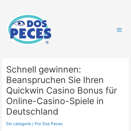
Schnell gewinnen:
Beanspruchen Sie Ihren
Quickwin Casino Bonus für
Online-Casino-Spiele in
Deutschland
Sin categoría
/ Por
Dos Peces