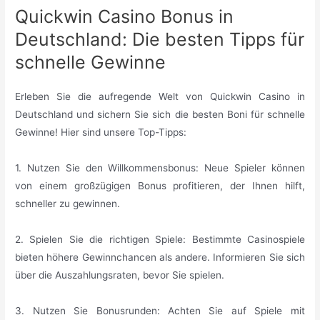
Quickwin Casino Bonus in
Deutschland: Die besten Tipps für
schnelle Gewinne
Erleben Sie die aufregende Welt von Quickwin Casino in
Deutschland und sichern Sie sich die besten Boni für schnelle
Gewinne! Hier sind unsere Top-Tipps:
1. Nutzen Sie den Willkommensbonus: Neue Spieler können
von einem großzügigen Bonus profitieren, der Ihnen hilft,
schneller zu gewinnen.
2. Spielen Sie die richtigen Spiele: Bestimmte Casinospiele
bieten höhere Gewinnchancen als andere. Informieren Sie sich
über die Auszahlungsraten, bevor Sie spielen.
3. Nutzen Sie Bonusrunden: Achten Sie auf Spiele mit