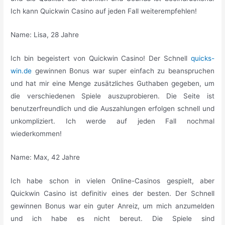
Ich kann Quickwin Casino auf jeden Fall weiterempfehlen!
Name: Lisa, 28 Jahre
Ich bin begeistert von Quickwin Casino! Der Schnell
quicks-
win.de
gewinnen Bonus war super einfach zu beanspruchen
und hat mir eine Menge zusätzliches Guthaben gegeben, um
die verschiedenen Spiele auszuprobieren. Die Seite ist
benutzerfreundlich und die Auszahlungen erfolgen schnell und
unkompliziert. Ich werde auf jeden Fall nochmal
wiederkommen!
Name: Max, 42 Jahre
Ich habe schon in vielen Online-Casinos gespielt, aber
Quickwin Casino ist definitiv eines der besten. Der Schnell
gewinnen Bonus war ein guter Anreiz, um mich anzumelden
und ich habe es nicht bereut. Die Spiele sind