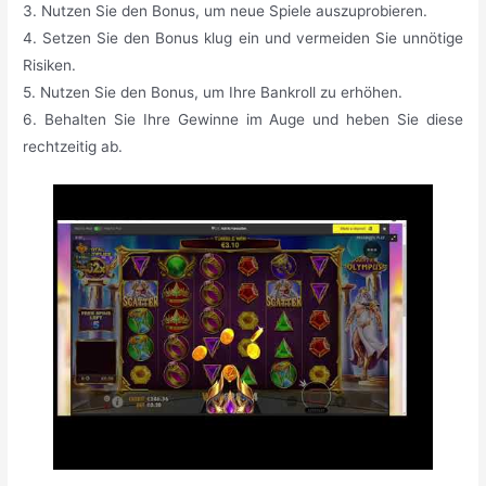
3. Nutzen Sie den Bonus, um neue Spiele auszuprobieren.
4. Setzen Sie den Bonus klug ein und vermeiden Sie unnötige
Risiken.
5. Nutzen Sie den Bonus, um Ihre Bankroll zu erhöhen.
6. Behalten Sie Ihre Gewinne im Auge und heben Sie diese
rechtzeitig ab.