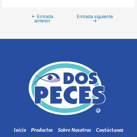
←
Entrada
Entrada siguiente
anterior
→
Inicio
Productos
Sobre Nosotros
Contáctanos