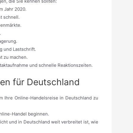
en, die Sie kennen sollten:
im Jahr 2020.
 schnell.
henmärkte.
.
Lagerung.
 und Lastschrift.
nt zu machen.
ntaktaufnahme und schnelle Reaktionszeiten.
den für Deutschland
 um Ihre Online-Handelsreise in Deutschland zu
 Online-Handel beginnen.
ht und in Deutschland weit verbreitet ist, wie