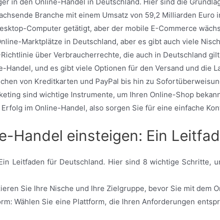
er in den Online-Handel in Deutschland. Hier sind die Grundlag
 wachsende Branche mit einem Umsatz von 59,2 Milliarden Euro 
Desktop-Computer getätigt, aber der mobile E-Commerce wächst
line-Marktplätze in Deutschland, aber es gibt auch viele Nisc
Richtlinie über Verbraucherrechte, die auch in Deutschland gilt
ine-Handel, und es gibt viele Optionen für den Versand und die 
chen von Kreditkarten und PayPal bis hin zu Sofortüberweisung
eting sind wichtige Instrumente, um Ihren Online-Shop bekan
 Erfolg im Online-Handel, also sorgen Sie für eine einfache Ko
ne-Handel einsteigen: Ein Leitfa
Ein Leitfaden für Deutschland. Hier sind 8 wichtige Schritte,
izieren Sie Ihre Nische und Ihre Zielgruppe, bevor Sie mit dem
rm: Wählen Sie eine Plattform, die Ihren Anforderungen entspric