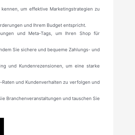
 kennen, um effektive Marketingstrategien zu
forderungen und Ihrem Budget entspricht.
ibungen und Meta-Tags, um Ihren Shop für
, indem Sie sichere und bequeme Zahlungs- und
ting und Kundenrezensionen, um eine starke
on-Raten und Kundenverhalten zu verfolgen und
 Sie Branchenveranstaltungen und tauschen Sie