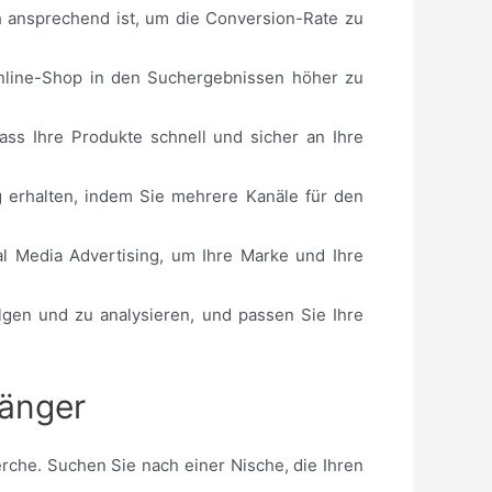
ch ansprechend ist, um die Conversion-Rate zu
Online-Shop in den Suchergebnissen höher zu
dass Ihre Produkte schnell und sicher an Ihre
g erhalten, indem Sie mehrere Kanäle für den
l Media Advertising, um Ihre Marke und Ihre
olgen und zu analysieren, und passen Sie Ihre
fänger
rche. Suchen Sie nach einer Nische, die Ihren