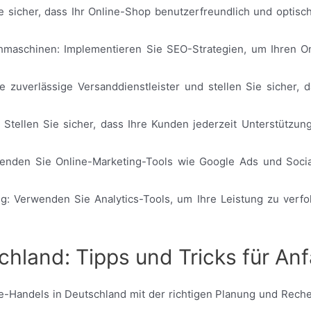
Sie sicher, dass Ihr Online-Shop benutzerfreundlich und optis
chmaschinen: Implementieren Sie SEO-Strategien, um Ihren 
e zuverlässige Versanddienstleister und stellen Sie sicher, 
 Stellen Sie sicher, dass Ihre Kunden jederzeit Unterstützun
wenden Sie Online-Marketing-Tools wie Google Ads und Socia
ng: Verwenden Sie Analytics-Tools, um Ihre Leistung zu verf
chland: Tipps und Tricks für An
ne-Handels in Deutschland mit der richtigen Planung und Reche