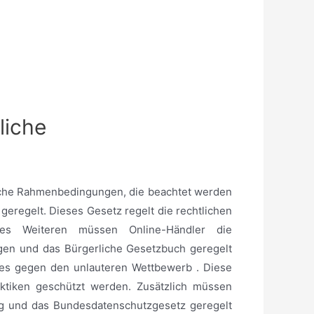
liche
liche Rahmenbedingungen, die beachtet werden
eregelt. Dieses Gesetz regelt die rechtlichen
es Weiteren müssen Online-Händler die
ngen und das Bürgerliche Gesetzbuch geregelt
zes gegen den unlauteren Wettbewerb . Diese
aktiken geschützt werden. Zusätzlich müssen
ng und das Bundesdatenschutzgesetz geregelt