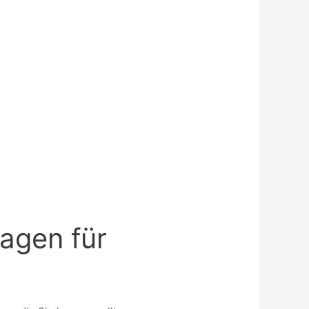
agen für