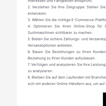
Interessen und Fähigkeiten entspricht.
2. Verstehen Sie Ihre Zielgruppe: Stellen S
entwickeln.
3. Wählen Sie die richtige E-Commerce-Plattfo
4. Optimieren Sie Ihren Online-Shop für
Suchmaschinen sichtbarer zu machen.
5. Bieten Sie sichere Zahlungs- und Versando
Versandoptionen anbieten.
6. Bauen Sie Beziehungen zu Ihren Kunden 
Beziehung zu Ihren Kunden aufzubauen.
7. Verfolgen und analysieren Sie Ihre Leistu
zu analysieren.
8. Bleiben Sie auf dem Laufenden mit Branche
sich mit anderen Online-Händlern aus, um auf