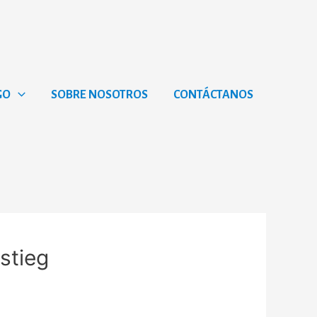
GO
SOBRE NOSOTROS
CONTÁCTANOS
stieg