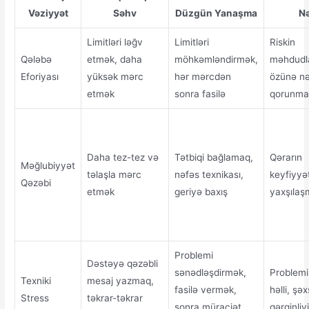
Vəziyyət
Səhv
Düzgün Yanaşma
Nə
Limitləri ləğv
Limitləri
Riskin
Qələbə
etmək, daha
möhkəmləndirmək,
məhdudla
Eforiyası
yüksək mərc
hər mərcdən
özünə nə
etmək
sonra fasilə
qorunma
Daha tez-tez və
Tətbiqi bağlamaq,
Qərarın
Məğlubiyyət
təlaşla mərc
nəfəs texnikası,
keyfiyyət
Qəzəbi
etmək
geriyə baxış
yaxşılaş
Problemi
Dəstəyə qəzəbli
sənədləşdirmək,
Problemi
Texniki
mesaj yazmaq,
fasilə vermək,
həlli, şəx
Stress
təkrar-təkrar
sonra müraciət
gərginliy