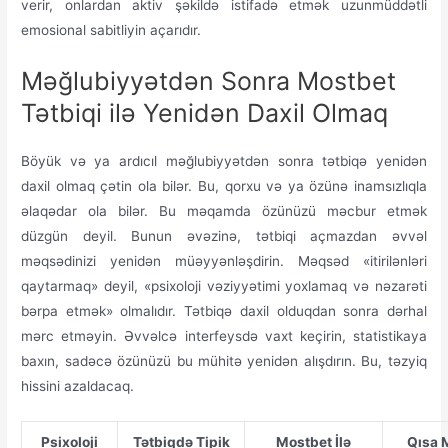
verir, onlardan aktiv şəkildə istifadə etmək uzunmüddətli
emosional sabitliyin açarıdır.
Məğlubiyyətdən Sonra Mostbet
Tətbiqi ilə Yenidən Daxil Olmaq
Böyük və ya ardıcıl məğlubiyyətdən sonra tətbiqə yenidən
daxil olmaq çətin ola bilər. Bu, qorxu və ya özünə inamsızlıqla
əlaqədar ola bilər. Bu məqamda özünüzü məcbur etmək
düzgün deyil. Bunun əvəzinə, tətbiqi açmazdan əvvəl
məqsədinizi yenidən müəyyənləşdirin. Məqsəd «itirilənləri
qaytarmaq» deyil, «psixoloji vəziyyətimi yoxlamaq və nəzarəti
bərpa etmək» olmalıdır. Tətbiqə daxil olduqdan sonra dərhal
mərc etməyin. Əvvəlcə interfeysdə vaxt keçirin, statistikaya
baxın, sadəcə özünüzü bu mühitə yenidən alışdırın. Bu, təzyiq
hissini azaldacaq.
Psixoloji
Tətbiqdə Tipik
Mostbet İlə
Qısa 