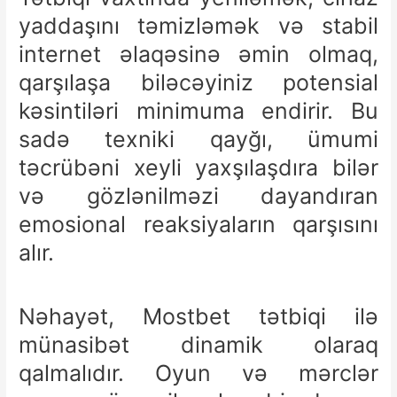
yaddaşını təmizləmək və stabil
internet əlaqəsinə əmin olmaq,
qarşılaşa biləcəyiniz potensial
kəsintiləri minimuma endirir. Bu
sadə texniki qayğı, ümumi
təcrübəni xeyli yaxşılaşdıra bilər
və gözlənilməzi dayandıran
emosional reaksiyaların qarşısını
alır.
Nəhayət, Mostbet tətbiqi ilə
münasibət dinamik olaraq
qalmalıdır. Oyun və mərclər