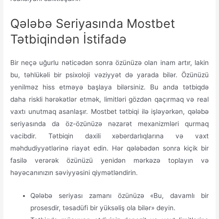
Qələbə Seriyasında Mostbet
Tətbiqindən İstifadə
Bir neçə uğurlu nəticədən sonra özünüzə olan inam artır, lakin
bu, təhlükəli bir psixoloji vəziyyət də yarada bilər. Özünüzü
yenilməz hiss etməyə başlaya bilərsiniz. Bu anda tətbiqdə
daha riskli hərəkətlər etmək, limitləri gözdən qaçırmaq və real
vaxtı unutmaq asanlaşır. Mostbet tətbiqi ilə işləyərkən, qələbə
seriyasında da öz-özünüzə nəzarət mexanizmləri qurmaq
vacibdir. Tətbiqin daxili xəbərdarlıqlarına və vaxt
məhdudiyyətlərinə riayət edin. Hər qələbədən sonra kiçik bir
fasilə verərək özünüzü yenidən mərkəzə toplayın və
həyəcanınızın səviyyəsini qiymətləndirin.
Qələbə seriyası zamanı özünüzə «Bu, davamlı bir
prosesdir, təsadüfi bir yüksəliş ola bilər» deyin.