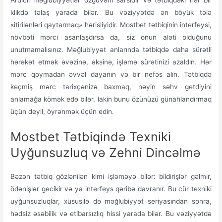
Ardıcıl məğlubiyyətlər özgüvəni sarsıdır və tətbiqdəki hər bir
klikdə təlaş yarada bilər. Bu vəziyyətdə ən böyük tələ
«itirilənləri qaytarmaq» hərisliyidir. Mostbet tətbiqinin interfeysi,
növbəti mərci asanlaşdırsa da, siz onun aləti olduğunu
unutmamalısınız. Məğlubiyyət anlarında tətbiqdə daha sürətli
hərəkət etmək əvəzinə, əksinə, işləmə sürətinizi azaldın. Hər
mərc qoymadan əvvəl dayanın və bir nefəs alın. Tətbiqdə
keçmiş mərc tarixçənizə baxmaq, nəyin səhv getdiyini
anlamağa kömək edə bilər, lakin bunu özünüzü günahlandırmaq
üçün deyil, öyrənmək üçün edin.
Mostbet Tətbiqində Texniki
Uyğunsuzluq və Zehni Dincəlmə
Bəzən tətbiq gözlənilən kimi işləməyə bilər: bildirişlər gəlmir,
ödənişlər gecikir və ya interfeys qəribə davranır. Bu cür texniki
uyğunsuzluqlar, xüsusilə də məğlubiyyət seriyasından sonra,
hədsiz əsəbilik və etibarsızlıq hissi yarada bilər. Bu vəziyyətdə