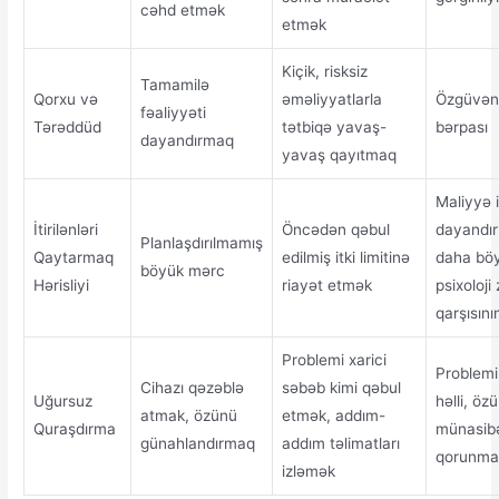
cəhd etmək
etmək
Kiçik, risksiz
Tamamilə
Qorxu və
əməliyyatlarla
Özgüvəni
fəaliyyəti
Tərəddüd
tətbiqə yavaş-
bərpası
dayandırmaq
yavaş qayıtmaq
Maliyyə i
İtirilənləri
Öncədən qəbul
dayandır
Planlaşdırılmamış
Qaytarmaq
edilmiş itki limitinə
daha bö
böyük mərc
Hərisliyi
riayət etmək
psixoloji
qarşısını
Problemi xarici
Problemi
Cihazı qəzəblə
səbəb kimi qəbul
Uğursuz
həlli, öz
atmak, özünü
etmək, addım-
Quraşdırma
münasibə
günahlandırmaq
addım təlimatları
qorunma
izləmək