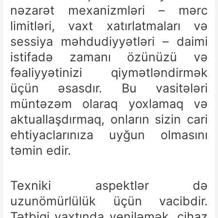
nəzarət mexanizmləri – mərc
limitləri, vaxt xatırlatmaları və
sessiya məhdudiyyətləri – daimi
istifadə zamanı özünüzü və
fəaliyyətinizi qiymətləndirmək
üçün əsasdır. Bu vasitələri
müntəzəm olaraq yoxlamaq və
aktuallaşdırmaq, onların sizin cari
ehtiyaclarınıza uyğun olmasını
təmin edir.
Texniki aspektlər də
uzunömürlülük üçün vacibdir.
Tətbiqi vaxtında yeniləmək, cihaz