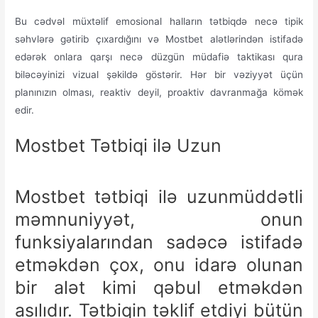
Bu cədvəl müxtəlif emosional halların tətbiqdə necə tipik
səhvlərə gətirib çıxardığını və Mostbet alətlərindən istifadə
edərək onlara qarşı necə düzgün müdafiə taktikası qura
biləcəyinizi vizual şəkildə göstərir. Hər bir vəziyyət üçün
planınızın olması, reaktiv deyil, proaktiv davranmağa kömək
edir.
Mostbet Tətbiqi ilə Uzun
Mostbet tətbiqi ilə uzunmüddətli
məmnuniyyət, onun
funksiyalarından sadəcə istifadə
etməkdən çox, onu idarə olunan
bir alət kimi qəbul etməkdən
asılıdır. Tətbiqin təklif etdiyi bütün