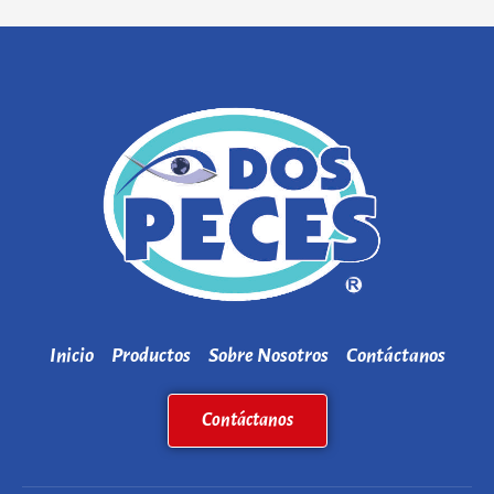
Inicio
Productos
Sobre Nosotros
Contáctanos
Contáctanos