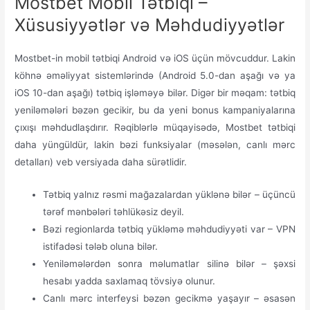
Mostbet Mobil Tətbiqi –
Xüsusiyyətlər və Məhdudiyyətlər
Mostbet-in mobil tətbiqi Android və iOS üçün mövcuddur. Lakin
köhnə əməliyyat sistemlərində (Android 5.0-dan aşağı və ya
iOS 10-dan aşağı) tətbiq işləməyə bilər. Digər bir məqam: tətbiq
yeniləmələri bəzən gecikir, bu da yeni bonus kampaniyalarına
çıxışı məhdudlaşdırır. Rəqiblərlə müqayisədə, Mostbet tətbiqi
daha yüngüldür, lakin bəzi funksiyalar (məsələn, canlı mərc
detalları) veb versiyada daha sürətlidir.
Tətbiq yalnız rəsmi mağazalardan yüklənə bilər – üçüncü
tərəf mənbələri təhlükəsiz deyil.
Bəzi regionlarda tətbiq yükləmə məhdudiyyəti var – VPN
istifadəsi tələb oluna bilər.
Yeniləmələrdən sonra məlumatlar silinə bilər – şəxsi
hesabı yadda saxlamaq tövsiyə olunur.
Canlı mərc interfeysi bəzən gecikmə yaşayır – əsasən