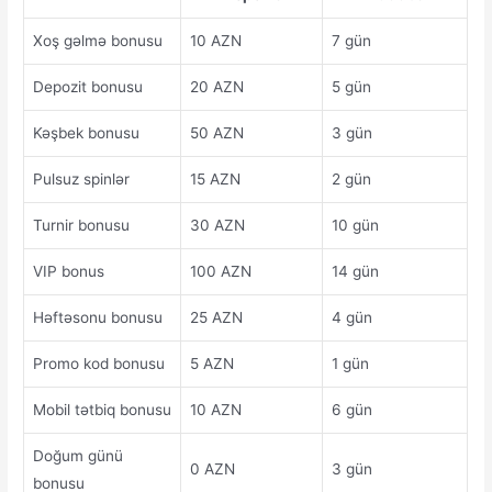
Xoş gəlmə bonusu
10 AZN
7 gün
Depozit bonusu
20 AZN
5 gün
Kəşbek bonusu
50 AZN
3 gün
Pulsuz spinlər
15 AZN
2 gün
Turnir bonusu
30 AZN
10 gün
VIP bonus
100 AZN
14 gün
Həftəsonu bonusu
25 AZN
4 gün
Promo kod bonusu
5 AZN
1 gün
Mobil tətbiq bonusu
10 AZN
6 gün
Doğum günü
0 AZN
3 gün
bonusu