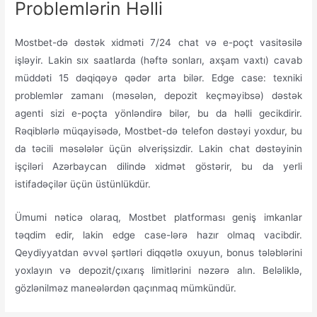
Problemlərin Həlli
Mostbet-də dəstək xidməti 7/24 chat və e-poçt vasitəsilə
işləyir. Lakin sıx saatlarda (həftə sonları, axşam vaxtı) cavab
müddəti 15 dəqiqəyə qədər arta bilər. Edge case: texniki
problemlər zamanı (məsələn, depozit keçməyibsə) dəstək
agenti sizi e-poçta yönləndirə bilər, bu da həlli gecikdirir.
Rəqiblərlə müqayisədə, Mostbet-də telefon dəstəyi yoxdur, bu
da təcili məsələlər üçün əlverişsizdir. Lakin chat dəstəyinin
işçiləri Azərbaycan dilində xidmət göstərir, bu da yerli
istifadəçilər üçün üstünlükdür.
Ümumi nəticə olaraq, Mostbet platforması geniş imkanlar
təqdim edir, lakin edge case-lərə hazır olmaq vacibdir.
Qeydiyyatdan əvvəl şərtləri diqqətlə oxuyun, bonus tələblərini
yoxlayın və depozit/çıxarış limitlərini nəzərə alın. Beləliklə,
gözlənilməz maneələrdən qaçınmaq mümkündür.