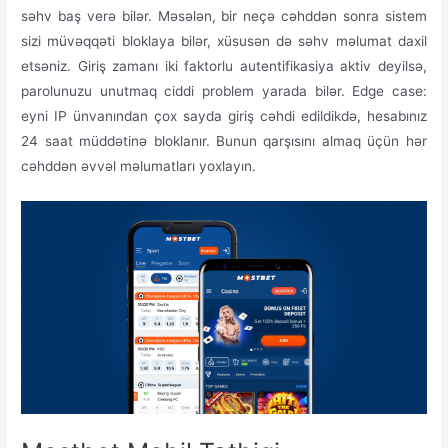
səhv baş verə bilər. Məsələn, bir neçə cəhddən sonra sistem
sizi müvəqqəti bloklaya bilər, xüsusən də səhv məlumat daxil
etsəniz. Giriş zamanı iki faktorlu autentifikasiya aktiv deyilsə,
parolunuzu unutmaq ciddi problem yarada bilər. Edge case:
eyni IP ünvanından çox sayda giriş cəhdi edildikdə, hesabınız
24 saat müddətinə bloklanır. Bunun qarşısını almaq üçün hər
cəhddən əvvəl məlumatları yoxlayın.