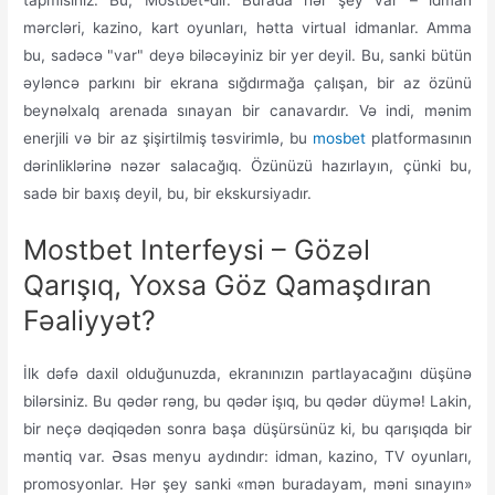
tapmısınız. Bu, Mostbet-dir. Burada hər şey var – idman
mərcləri, kazino, kart oyunları, hətta virtual idmanlar. Amma
bu, sadəcə "var" deyə biləcəyiniz bir yer deyil. Bu, sanki bütün
əyləncə parkını bir ekrana sığdırmağa çalışan, bir az özünü
beynəlxalq arenada sınayan bir canavardır. Və indi, mənim
enerjili və bir az şişirtilmiş təsvirimlə, bu
mosbet
platformasının
dərinliklərinə nəzər salacağıq. Özünüzü hazırlayın, çünki bu,
sadə bir baxış deyil, bu, bir ekskursiyadır.
Mostbet Interfeysi – Gözəl
Qarışıq, Yoxsa Göz Qamaşdıran
Fəaliyyət?
İlk dəfə daxil olduğunuzda, ekranınızın partlayacağını düşünə
bilərsiniz. Bu qədər rəng, bu qədər işıq, bu qədər düymə! Lakin,
bir neçə dəqiqədən sonra başa düşürsünüz ki, bu qarışıqda bir
məntiq var. Əsas menyu aydındır: idman, kazino, TV oyunları,
promosyonlar. Hər şey sanki «mən buradayam, məni sınayın»