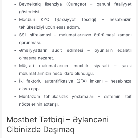
Beynəlxalq lisenziya (Curaçao) – qanuni fəaliyyət
göstəricisi.
Məcburi KYC (Şəxsiyyət Təsdiqi) – hesabınızın
təhlükəsizliyi üçün əsas addım.
SSL şifrələməsi – məlumatlarınızın ötürülməsi zamanı
qorunması.
Əməliyyatların audit edilməsi – oyunların ədalətli
olmasına nəzarət.
Müştəri məlumatlarının məxfilik siyasəti – şəxsi
məlumatlarınızın necə idarə olunduğu.
İki faktorlu autentifikasiya (2FA) imkanı – hesabınıza
əlavə qapı.
Müntəzəm təhlükəsizlik yoxlamaları – sistemin zəif
nöqtələrinin axtarışı.
Mostbet Tətbiqi – Əyləncəni
Cibinizdə Daşımaq