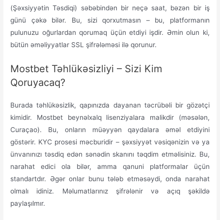
(Şəxsiyyətin Təsdiqi) səbəbindən bir neçə saat, bəzən bir iş
günü çəkə bilər. Bu, sizi qorxutmasın – bu, platformanın
pulunuzu oğurlardan qorumaq üçün etdiyi işdir. Əmin olun ki,
bütün əməliyyatlar SSL şifrələməsi ilə qorunur.
Mostbet Təhlükəsizliyi – Sizi Kim
Qoruyacaq?
Burada təhlükəsizlik, qapınızda dayanan təcrübəli bir gözətçi
kimidir. Mostbet beynəlxalq lisenziyalara malikdir (məsələn,
Curaçao). Bu, onların müəyyən qaydalara əməl etdiyini
göstərir. KYC prosesi məcburidir – şəxsiyyət vəsiqənizin və ya
ünvanınızı təsdiq edən sənədin skanını təqdim etməlisiniz. Bu,
narahat edici ola bilər, amma qanuni platformalar üçün
standartdır. Əgər onlar bunu tələb etməsəydi, onda narahat
olmalı idiniz. Məlumatlarınız şifrələnir və açıq şəkildə
paylaşılmır.