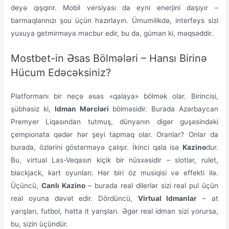
deyə qışqırır. Mobil versiyası da eyni enerjini daşıyır –
barmaqlarınızı şou üçün hazırlayın. Ümumilikdə, interfeys sizi
yuxuya getmirməyə məcbur edir, bu da, güman ki, məqsəddir.
Mostbet-in Əsas Bölmələri – Hansı Birinə
Hücum Edəcəksiniz?
Platformanı bir neçə əsas «qalaya» bölmək olar. Birincisi,
şübhəsiz ki,
Idman Mərcləri
bölməsidir. Burada Azərbaycan
Premyer Liqasından tutmuş, dünyanın digər guşəsindəki
çempionata qədər hər şeyi tapmaq olar. Oranlar? Onlar da
burada, özlərini göstərməyə çalışır. İkinci qala isə
Kazino
dur.
Bu, virtual Las-Veqasın kiçik bir nüsxəsidir – slotlar, rulet,
blackjack, kart oyunları. Hər biri öz musiqisi və effekti ilə.
Üçüncü,
Canlı Kazino
– burada real dilerlər sizi real pul üçün
real oyuna dəvət edir. Dördüncü,
Virtual Idmanlar
– at
yarışları, futbol, hətta it yarışları. Əgər real idman sizi yorursa,
bu, sizin üçündür.