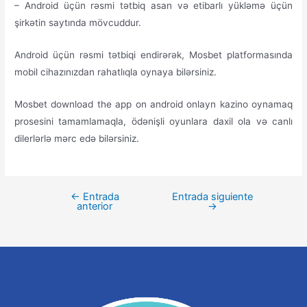
– Android üçün rəsmi tətbiq asan və etibarlı yükləmə üçün
şirkətin saytında mövcuddur.
Android üçün rəsmi tətbiqi endirərək, Mosbet platformasında
mobil cihazınızdan rahatlıqla oynaya bilərsiniz.
Mosbet download the app on android onlayn kazino oynamaq
prosesini tamamlamaqla, ödənişli oyunlara daxil ola və canlı
dilerlərlə mərc edə bilərsiniz.
←
Entrada
Entrada siguiente
anterior
→