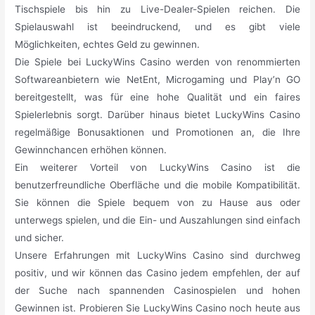
Tischspiele bis hin zu Live-Dealer-Spielen reichen. Die
Spielauswahl ist beeindruckend, und es gibt viele
Möglichkeiten, echtes Geld zu gewinnen.
Die Spiele bei LuckyWins Casino werden von renommierten
Softwareanbietern wie NetEnt, Microgaming und Play’n GO
bereitgestellt, was für eine hohe Qualität und ein faires
Spielerlebnis sorgt. Darüber hinaus bietet LuckyWins Casino
regelmäßige Bonusaktionen und Promotionen an, die Ihre
Gewinnchancen erhöhen können.
Ein weiterer Vorteil von LuckyWins Casino ist die
benutzerfreundliche Oberfläche und die mobile Kompatibilität.
Sie können die Spiele bequem von zu Hause aus oder
unterwegs spielen, und die Ein- und Auszahlungen sind einfach
und sicher.
Unsere Erfahrungen mit LuckyWins Casino sind durchweg
positiv, und wir können das Casino jedem empfehlen, der auf
der Suche nach spannenden Casinospielen und hohen
Gewinnen ist. Probieren Sie LuckyWins Casino noch heute aus