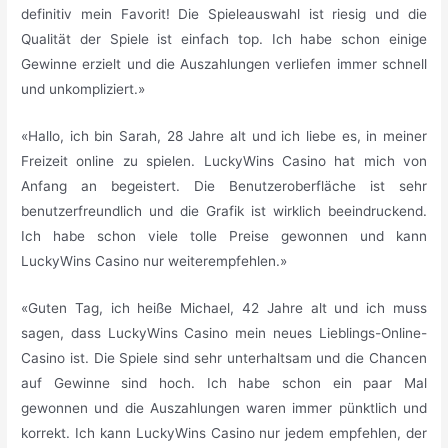
definitiv mein Favorit! Die Spieleauswahl ist riesig und die
Qualität der Spiele ist einfach top. Ich habe schon einige
Gewinne erzielt und die Auszahlungen verliefen immer schnell
und unkompliziert.»
«Hallo, ich bin Sarah, 28 Jahre alt und ich liebe es, in meiner
Freizeit online zu spielen. LuckyWins Casino hat mich von
Anfang an begeistert. Die Benutzeroberfläche ist sehr
benutzerfreundlich und die Grafik ist wirklich beeindruckend.
Ich habe schon viele tolle Preise gewonnen und kann
LuckyWins Casino nur weiterempfehlen.»
«Guten Tag, ich heiße Michael, 42 Jahre alt und ich muss
sagen, dass LuckyWins Casino mein neues Lieblings-Online-
Casino ist. Die Spiele sind sehr unterhaltsam und die Chancen
auf Gewinne sind hoch. Ich habe schon ein paar Mal
gewonnen und die Auszahlungen waren immer pünktlich und
korrekt. Ich kann LuckyWins Casino nur jedem empfehlen, der