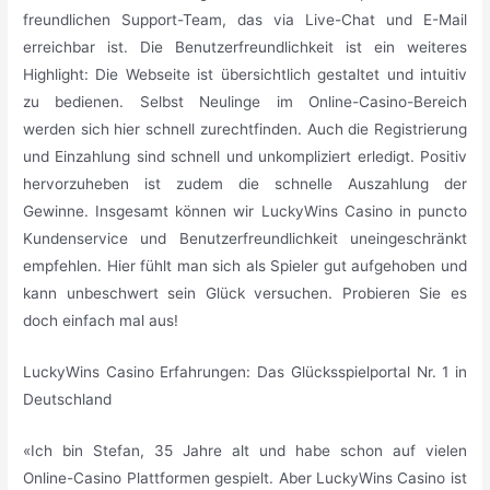
freundlichen Support-Team, das via Live-Chat und E-Mail
erreichbar ist. Die Benutzerfreundlichkeit ist ein weiteres
Highlight: Die Webseite ist übersichtlich gestaltet und intuitiv
zu bedienen. Selbst Neulinge im Online-Casino-Bereich
werden sich hier schnell zurechtfinden. Auch die Registrierung
und Einzahlung sind schnell und unkompliziert erledigt. Positiv
hervorzuheben ist zudem die schnelle Auszahlung der
Gewinne. Insgesamt können wir LuckyWins Casino in puncto
Kundenservice und Benutzerfreundlichkeit uneingeschränkt
empfehlen. Hier fühlt man sich als Spieler gut aufgehoben und
kann unbeschwert sein Glück versuchen. Probieren Sie es
doch einfach mal aus!
LuckyWins Casino Erfahrungen: Das Glücksspielportal Nr. 1 in
Deutschland
«Ich bin Stefan, 35 Jahre alt und habe schon auf vielen
Online-Casino Plattformen gespielt. Aber LuckyWins Casino ist