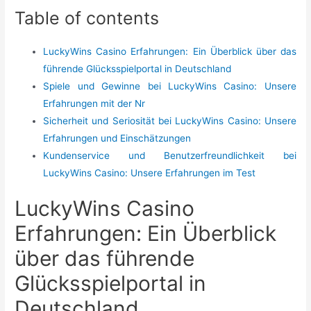
Table of contents
LuckyWins Casino Erfahrungen: Ein Überblick über das
führende Glücksspielportal in Deutschland
Spiele und Gewinne bei LuckyWins Casino: Unsere
Erfahrungen mit der Nr
Sicherheit und Seriosität bei LuckyWins Casino: Unsere
Erfahrungen und Einschätzungen
Kundenservice und Benutzerfreundlichkeit bei
LuckyWins Casino: Unsere Erfahrungen im Test
LuckyWins Casino
Erfahrungen: Ein Überblick
über das führende
Glücksspielportal in
Deutschland