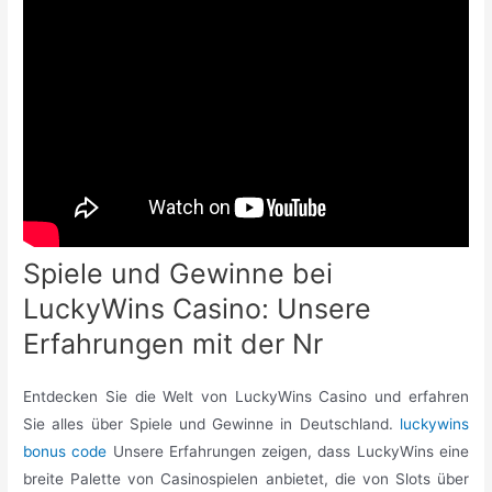
Spiele und Gewinne bei
LuckyWins Casino: Unsere
Erfahrungen mit der Nr
Entdecken Sie die Welt von LuckyWins Casino und erfahren
Sie alles über Spiele und Gewinne in Deutschland.
luckywins
bonus code
Unsere Erfahrungen zeigen, dass LuckyWins eine
breite Palette von Casinospielen anbietet, die von Slots über