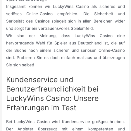
Insgesamt können wir LuckyWins Casino als sicheres und
seriöses Online-Casino empfehlen. Die Sicherheit und
Seriosität des Casinos spiegelt sich in allen Bereichen wider
und sorgt für ein vertrauensvolles Spielumfeld.
Wir sind der Meinung, dass LuckyWins Casino eine
hervorragende Wahl für Spieler aus Deutschland ist, die auf
der Suche nach einem sicheren und seriösen Online-Casino
sind. Probieren Sie es doch einfach mal aus und überzeugen
Sie sich selbst!
Kundenservice und
Benutzerfreundlichkeit bei
LuckyWins Casino: Unsere
Erfahrungen im Test
Bei LuckyWins Casino wird Kundenservice großgeschrieben.
Der Anbieter überzeugt mit einem kompetenten und