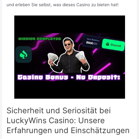
und erleben Sie selbst, was dieses Casino zu bieten hat!
Sicherheit und Seriosität bei
LuckyWins Casino: Unsere
Erfahrungen und Einschätzungen