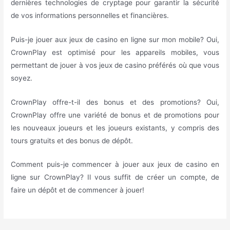
dernières technologies de cryptage pour garantir la sécurité
de vos informations personnelles et financières.
Puis-je jouer aux jeux de casino en ligne sur mon mobile? Oui,
CrownPlay est optimisé pour les appareils mobiles, vous
permettant de jouer à vos jeux de casino préférés où que vous
soyez.
CrownPlay offre-t-il des bonus et des promotions? Oui,
CrownPlay offre une variété de bonus et de promotions pour
les nouveaux joueurs et les joueurs existants, y compris des
tours gratuits et des bonus de dépôt.
Comment puis-je commencer à jouer aux jeux de casino en
ligne sur CrownPlay? Il vous suffit de créer un compte, de
faire un dépôt et de commencer à jouer!