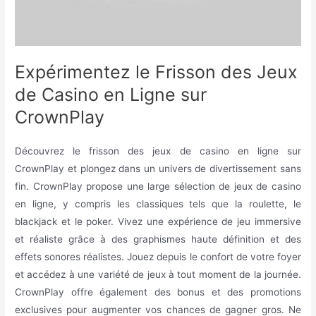
Expérimentez le Frisson des Jeux
de Casino en Ligne sur
CrownPlay
Découvrez le frisson des jeux de casino en ligne sur
CrownPlay et plongez dans un univers de divertissement sans
fin. CrownPlay propose une large sélection de jeux de casino
en ligne, y compris les classiques tels que la roulette, le
blackjack et le poker. Vivez une expérience de jeu immersive
et réaliste grâce à des graphismes haute définition et des
effets sonores réalistes. Jouez depuis le confort de votre foyer
et accédez à une variété de jeux à tout moment de la journée.
CrownPlay offre également des bonus et des promotions
exclusives pour augmenter vos chances de gagner gros. Ne