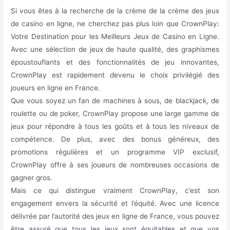
Si vous êtes à la recherche de la crème de la crème des jeux
de casino en ligne, ne cherchez pas plus loin que CrownPlay:
Votre Destination pour les Meilleurs Jeux de Casino en Ligne.
Avec une sélection de jeux de haute qualité, des graphismes
époustouflants et des fonctionnalités de jeu innovantes,
CrownPlay est rapidement devenu le choix privilégié des
joueurs en ligne en France.
Que vous soyez un fan de machines à sous, de blackjack, de
roulette ou de poker, CrownPlay propose une large gamme de
jeux pour répondre à tous les goûts et à tous les niveaux de
compétence. De plus, avec des bonus généreux, des
promotions régulières et un programme VIP exclusif,
CrownPlay offre à ses joueurs de nombreuses occasions de
gagner gros.
Mais ce qui distingue vraiment CrownPlay, c’est son
engagement envers la sécurité et l’équité. Avec une licence
délivrée par l’autorité des jeux en ligne de France, vous pouvez
être assuré que tous les jeux sont équitables et que vos