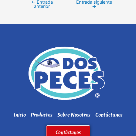
←
Entrada
Entrada siguiente
anterior
→
Inicio
Productos
Sobre Nosotros
Contáctanos
Contáctanos