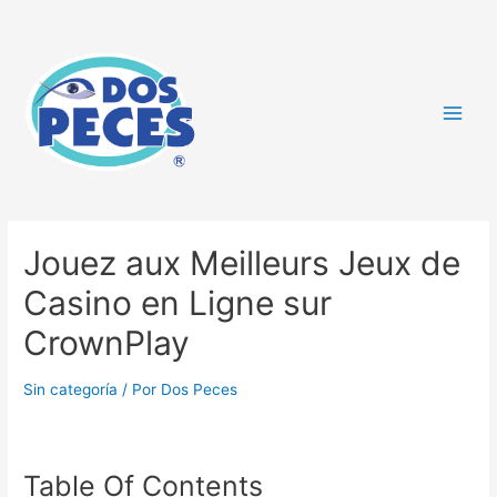
Jouez aux Meilleurs Jeux de
Casino en Ligne sur
CrownPlay
Sin categoría
/ Por
Dos Peces
Table Of Contents