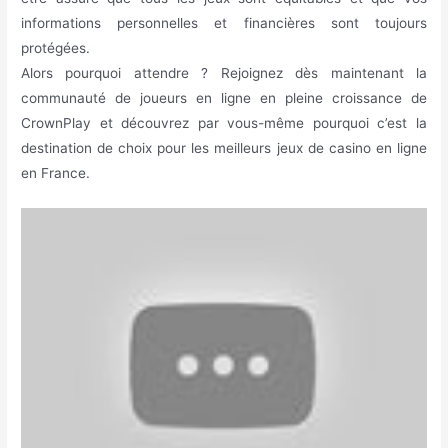
informations personnelles et financières sont toujours
protégées.
Alors pourquoi attendre ? Rejoignez dès maintenant la
communauté de joueurs en ligne en pleine croissance de
CrownPlay et découvrez par vous-même pourquoi c’est la
destination de choix pour les meilleurs jeux de casino en ligne
en France.