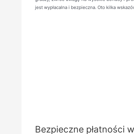
jest wypłacalna i bezpieczna. Oto kilka wska
Bezpieczne płatności w