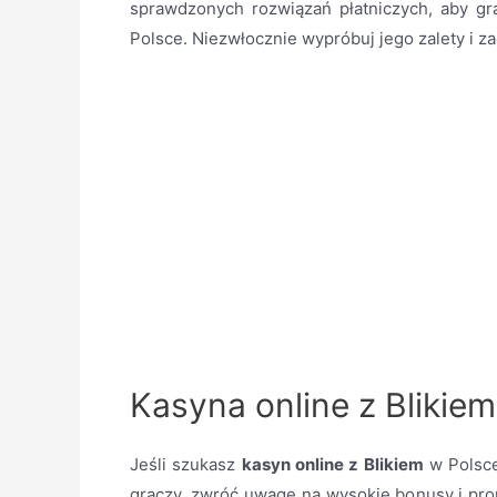
sprawdzonych rozwiązań płatniczych, aby gra
Polsce. Niezwłocznie wypróbuj jego zalety i za
Kasyna online z Blikie
Jeśli szukasz
kasyn online z Blikiem
w Polsce
graczy, zwróć uwagę na wysokie bonusy i pro