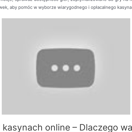
zówek, aby pomóc w wyborze wiarygodnego i opłacalnego kasyna 
 kasynach online – Dlaczego w