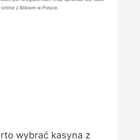
online z Blikiem w Polsce.
arto wybrać kasyna z