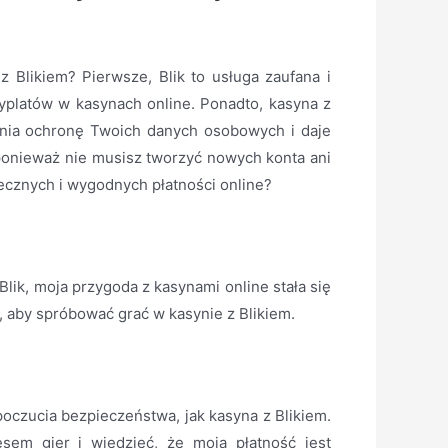
 Blikiem? Pierwsze, Blik to usługa zaufana i
yplatów w kasynach online. Ponadto, kasyna z
pewnia ochronę Twoich danych osobowych i daje
ponieważ nie musisz tworzyć nowych konta ani
iecznych i wygodnych płatności online?
lik, moja przygoda z kasynami online stała się
, aby spróbować grać w kasynie z Blikiem.
poczucia bezpieczeństwa, jak kasyna z Blikiem.
em gier i wiedzieć, że moja płatność jest