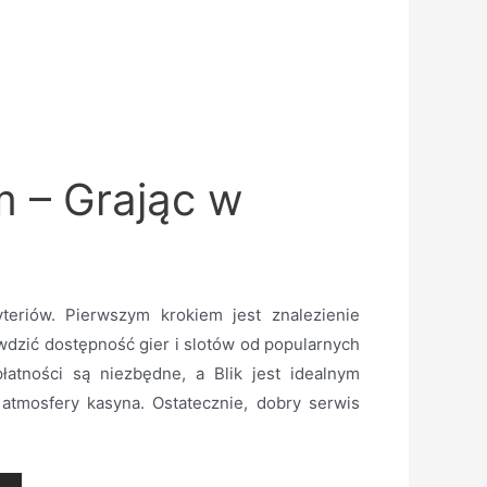
m – Grając w
teriów. Pierwszym krokiem jest znalezienie
awdzić dostępność gier i slotów od popularnych
atności są niezbędne, a Blik jest idealnym
atmosfery kasyna. Ostatecznie, dobry serwis