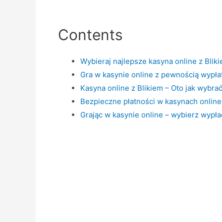
Contents
Wybieraj najlepsze kasyna online z Bliki
Gra w kasynie online z pewnością wypłat
Kasyna online z Blikiem – Oto jak wybra
Bezpieczne płatności w kasynach online
Grając w kasynie online – wybierz wypła