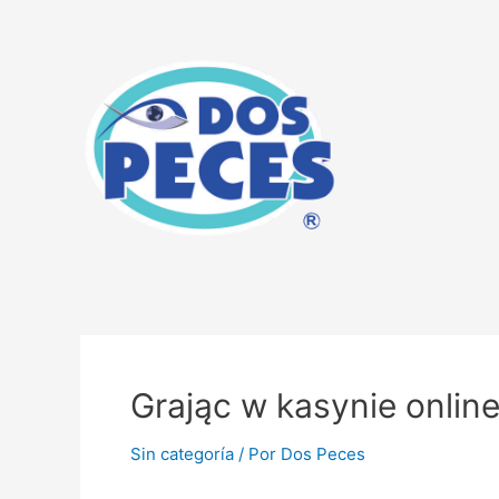
Grając w kasynie onlin
Sin categoría
/ Por
Dos Peces