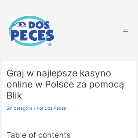
Graj w najlepsze kasyno
online w Polsce za pomocą
Blik
Sin categoría
/ Por
Dos Peces
Table of contents