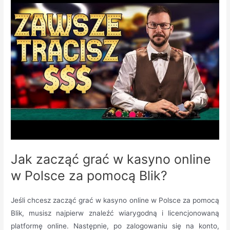
Jak zacząć grać w kasyno online
w Polsce za pomocą Blik?
Jeśli chcesz zacząć grać w kasyno online w Polsce za pomocą
Blik, musisz najpierw znaleźć wiarygodną i licencjonowaną
platformę online. Następnie, po zalogowaniu się na konto,