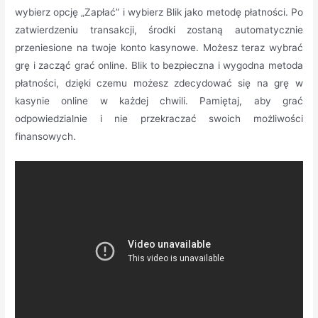
wybierz opcję „Zapłać” i wybierz Blik jako metodę płatności. Po
zatwierdzeniu transakcji, środki zostaną automatycznie
przeniesione na twoje konto kasynowe. Możesz teraz wybrać
grę i zacząć grać online. Blik to bezpieczna i wygodna metoda
płatności, dzięki czemu możesz zdecydować się na grę w
kasynie online w każdej chwili. Pamiętaj, aby grać
odpowiedzialnie i nie przekraczać swoich możliwości
finansowych.