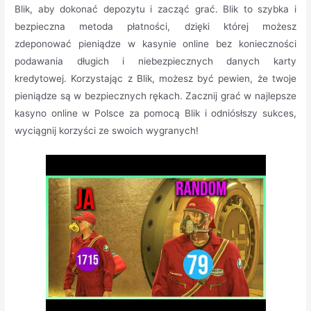
Blik, aby dokonać depozytu i zacząć grać. Blik to szybka i
bezpieczna metoda płatności, dzięki której możesz
zdeponować pieniądze w kasynie online bez konieczności
podawania długich i niebezpiecznych danych karty
kredytowej. Korzystając z Blik, możesz być pewien, że twoje
pieniądze są w bezpiecznych rękach. Zacznij grać w najlepsze
kasyno online w Polsce za pomocą Blik i odniósłszy sukces,
wyciągnij korzyści ze swoich wygranych!