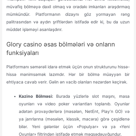
müvafiq bölməyə daxil olmaq və oradakı imkanları araşdırmaq
mümkündür. Platformanın dizaynı göz yormayan rəng
palitrasından və aydın şriftlərdən istifadə edir ki, bu da uzun
müddət işləməyi asanlaşdırır.
Glory casino əsas bölmələri və onların
funksiyaları
Platformanı səmərəli idarə etmək üçün onun strukturunu hissə-
hissə mənimsəmək lazımdır. Hər bir bölmə müəyyən bir
ehtiyaca cavab verir. Gəlin ən vacib olanları nəzərdən keçirək.
Kazino Bölməsi:
Burada yüzlərlə slot maşını, masa
oyunları və video poker variantları toplanıb. Oyunlar
adətən provayderlərə (məsələn, NetEnt, Play’n GO) və
ya janrlarına (məsələn, klassik, macəra) görə çeşidlenə
bilər. Yeni gələnlər üçün «Populyar» və ya «Yeni
Oyunlar» filtrindən istifadə etmək məqsədəuyğundur.