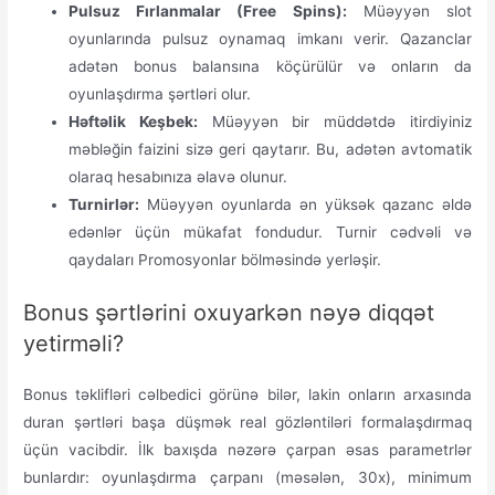
Pulsuz Fırlanmalar (Free Spins):
Müəyyən slot
oyunlarında pulsuz oynamaq imkanı verir. Qazanclar
adətən bonus balansına köçürülür və onların da
oyunlaşdırma şərtləri olur.
Həftəlik Keşbek:
Müəyyən bir müddətdə itirdiyiniz
məbləğin faizini sizə geri qaytarır. Bu, adətən avtomatik
olaraq hesabınıza əlavə olunur.
Turnirlər:
Müəyyən oyunlarda ən yüksək qazanc əldə
edənlər üçün mükafat fondudur. Turnir cədvəli və
qaydaları Promosyonlar bölməsində yerləşir.
Bonus şərtlərini oxuyarkən nəyə diqqət
yetirməli?
Bonus təklifləri cəlbedici görünə bilər, lakin onların arxasında
duran şərtləri başa düşmək real gözləntiləri formalaşdırmaq
üçün vacibdir. İlk baxışda nəzərə çarpan əsas parametrlər
bunlardır: oyunlaşdırma çarpanı (məsələn, 30x), minimum