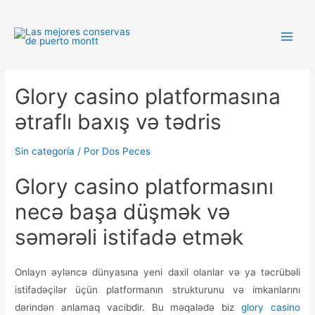
Glory casino platformasına
ətraflı baxış və tədris
Sin categoría
/ Por
Dos Peces
Glory casino platformasını
necə başa düşmək və
səmərəli istifadə etmək
Onlayn əyləncə dünyasına yeni daxil olanlar və ya təcrübəli
istifadəçilər üçün platformanın strukturunu və imkanlarını
dərindən anlamaq vacibdir. Bu məqalədə biz
glory casino