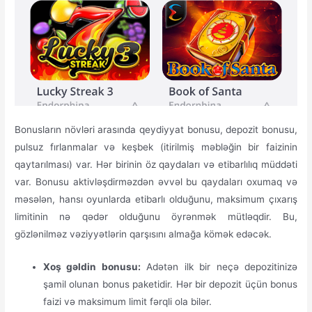
Bonusların növləri arasında qeydiyyat bonusu, depozit bonusu,
pulsuz fırlanmalar və keşbek (itirilmiş məbləğin bir faizinin
qaytarılması) var. Hər birinin öz qaydaları və etibarlılıq müddəti
var. Bonusu aktivləşdirməzdən əvvəl bu qaydaları oxumaq və
məsələn, hansı oyunlarda etibarlı olduğunu, maksimum çıxarış
limitinin nə qədər olduğunu öyrənmək mütləqdir. Bu,
gözlənilməz vəziyyətlərin qarşısını almağa kömək edəcək.
Xoş gəldin bonusu:
Adətən ilk bir neçə depozitinizə
şamil olunan bonus paketidir. Hər bir depozit üçün bonus
faizi və maksimum limit fərqli ola bilər.