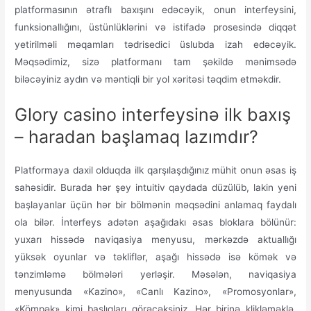
platformasının ətraflı baxışını edəcəyik, onun interfeysini,
funksionallığını, üstünlüklərini və istifadə prosesində diqqət
yetirilməli məqamları tədrisedici üslubda izah edəcəyik.
Məqsədimiz, sizə platformanı tam şəkildə mənimsədə
biləcəyiniz aydın və məntiqli bir yol xəritəsi təqdim etməkdir.
Glory casino interfeysinə ilk baxış
– haradan başlamaq lazımdır?
Platformaya daxil olduqda ilk qarşılaşdığınız mühit onun əsas iş
sahəsidir. Burada hər şey intuitiv qaydada düzülüb, lakin yeni
başlayanlar üçün hər bir bölmənin məqsədini anlamaq faydalı
ola bilər. İnterfeys adətən aşağıdakı əsas bloklara bölünür:
yuxarı hissədə naviqasiya menyusu, mərkəzdə aktuallığı
yüksək oyunlar və təkliflər, aşağı hissədə isə kömək və
tənzimləmə bölmələri yerləşir. Məsələn, naviqasiya
menyusunda «Kazino», «Canlı Kazino», «Promosyonlar»,
«Kömpək» kimi başlıqları görəcəksiniz. Hər birinə klikləməklə,