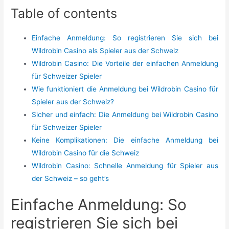
Table of contents
Einfache Anmeldung: So registrieren Sie sich bei
Wildrobin Casino als Spieler aus der Schweiz
Wildrobin Casino: Die Vorteile der einfachen Anmeldung
für Schweizer Spieler
Wie funktioniert die Anmeldung bei Wildrobin Casino für
Spieler aus der Schweiz?
Sicher und einfach: Die Anmeldung bei Wildrobin Casino
für Schweizer Spieler
Keine Komplikationen: Die einfache Anmeldung bei
Wildrobin Casino für die Schweiz
Wildrobin Casino: Schnelle Anmeldung für Spieler aus
der Schweiz – so geht’s
Einfache Anmeldung: So
registrieren Sie sich bei