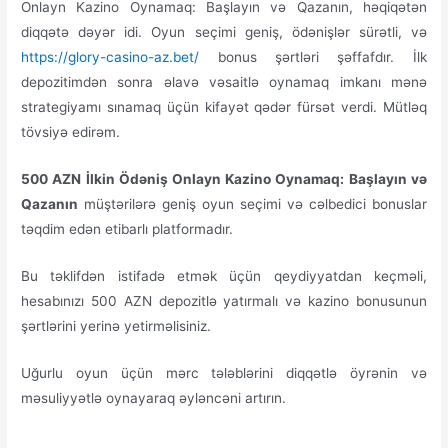
Onlayn Kazino Oynamaq: Başlayın və Qazanın, həqiqətən
diqqətə dəyər idi. Oyun seçimi geniş, ödənişlər sürətli, və
https://glory-casino-az.bet/
bonus şərtləri şəffafdır. İlk
depozitimdən sonra əlavə vəsaitlə oynamaq imkanı mənə
strategiyamı sınamaq üçün kifayət qədər fürsət verdi. Mütləq
tövsiyə edirəm.
500 AZN İlkin Ödəniş Onlayn Kazino Oynamaq: Başlayın və
Qazanın
müştərilərə geniş oyun seçimi və cəlbedici bonuslar
təqdim edən etibarlı platformadır.
Bu təklifdən istifadə etmək üçün qeydiyyatdan keçməli,
hesabınızı 500 AZN depozitlə yatırmalı və kazino bonusunun
şərtlərini yerinə yetirməlisiniz.
Uğurlu oyun üçün mərc tələblərini diqqətlə öyrənin və
məsuliyyətlə oynayaraq əyləncəni artırın.