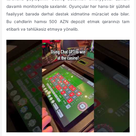
davamlı monitorinqdə saxlanılır. Oyunçular hər hansı bir şübhəli
fəaliyyət barədə dərhal dəstək xidmətinə müraciət edə bilər.
Bu cəhdlərin hamısı 500 AZN depozit etmək qərarınızı tam
etibarlı və təhlükəsiz etməyə yönəlib.