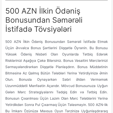
500 AZN İlkin Ödəniş
Bonusundan Səmərəli
İstifadə Tövsiyələri
500 AZN İlkin Ödəniş Bonusundan Səmərəli İstifadə Etmək
Üçün Əvvəlcə Bonus Şərtlərini Diqqətlə Öyrənin. Bu Bonusu
Yüksək Ödəniş Nisbəti Olan Oyunlarda Tətbiq Edərək
Risklərinizi Aşağıya Çəkə Bilərsiniz. Bonus Vəsaitini Mərclərinizi
Sərmayələndirərkən Diqqətlə Planlaşdırın. Bonus Müddətinin
Bitməsinə Az Qalmış Bütün Tələbləri Yerinə Yetirdiyinizə Əmin
Olun. Bonusla Oynayarkən Səbri Əldən Verməmək
Uzunmüddətli Mənfəətin Açarıdır. Mövcud Bonusunuza Uyğun
Gələn Mərc Strategiyalarını Tədqiq Edin və Tətbiq Edin.
Bonusun Çıxarılması Üçün Lazım Olan Mərc Tələblərini Yerinə
Yetirdikdən Sonra Pul Çıxarmaq Üçün Tələsməyin. 500 AZN-lik
Bu İmkanı Özünüzə Məxsus Oyun Tərzinizə Uyğunlaşdıraraq