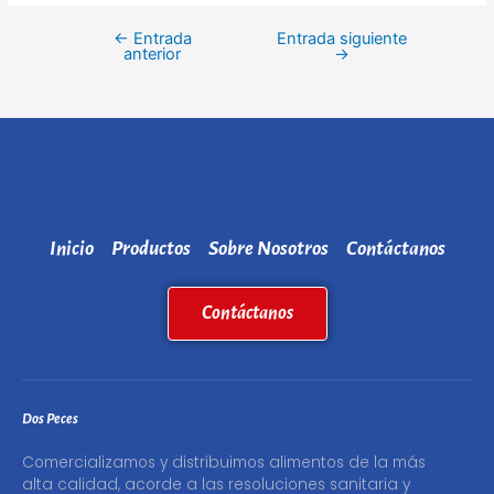
←
Entrada
Entrada siguiente
anterior
→
Inicio
Productos
Sobre Nosotros
Contáctanos
Contáctanos
Dos Peces
Comercializamos y distribuimos alimentos de la más
alta calidad, acorde a las resoluciones sanitaria y